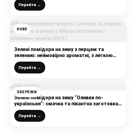
якості гарніру
Перейти →
НОВЕ
Зелені помідори на зиму з перцем та
зеленню: неймовірно ароматні, з легкою
гостринкою і страшенно смачні
Перейти →
ЗБЕРЕЖИ
Зелені помідори на зиму “Оливки по-
українськи”: смачна та пікантна заготовка,
яка взимку смакує всім (тому дрібні
помідорки не викидаю, а готую цю
Перейти →
смакоту)