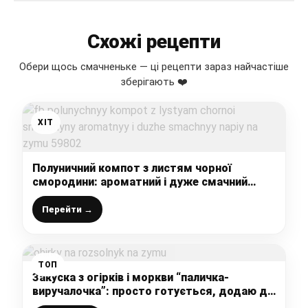
Схожі рецепти
Обери щось смачненьке — ці рецепти зараз найчастіше
зберігають ❤️
ХІТ
Полуничний компот з листям чорної
смородини: ароматний і дуже смачний
напій на зиму
Перейти →
ТОП
Закуска з огірків і моркви “паличка-
виручалочка”: просто готується, додаю до
розсольника, на бутерброд, як салат чи в