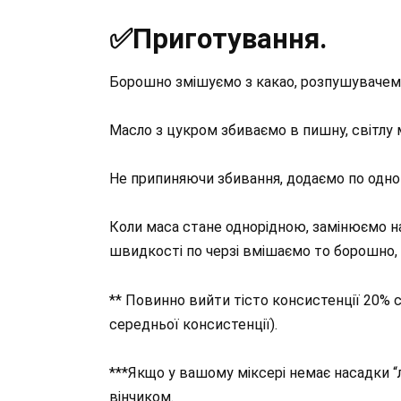
✅Приготування.
Борошно змішуємо з какао, розпушувачем 
Масло з цукром збиваємо в пишну, світлу 
Не припиняючи збивання, додаємо по одному
Коли маса стане однорідною, замінюємо нас
швидкості по черзі вмішаємо то борошно, т
** Повинно вийти тісто консистенції 20% см
середньої консистенції).
***Якщо у вашому міксері немає насадки “
вінчиком.