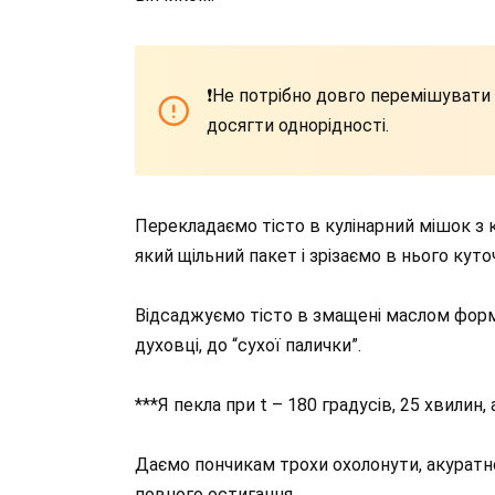
❗️Не потрібно довго перемішувати 
досягти однорідності.
Перекладаємо тісто в кулінарний мішок з 
який щільний пакет і зрізаємо в нього куто
Відсаджуємо тісто в змащені маслом форми
духовці, до “сухої палички”.
***Я пекла при t – 180 градусів, 25 хвилин, 
Даємо пончикам трохи охолонути, акуратн
повного остигання.