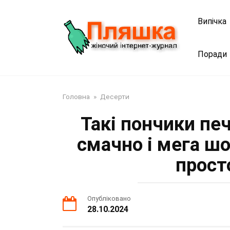
Перейти
до
Випічка
змісту
Поради
Головна
»
Десерти
Такі пончики печ
смачно і мега шо
просто
Опубліковано
28.10.2024