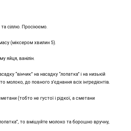
та сіллю. Просіюємо.
масу (міксером хвилин 5).
 яйця, ванілін.
адку “вінчик” на насадку “лопатка” і на низькій
о молоко, до повного з’єднання всіх інгредієнтів.
етани (тобто не густої і рідкої, а сметани
лопатка”, то вмішуйте молоко та борошно вручну,