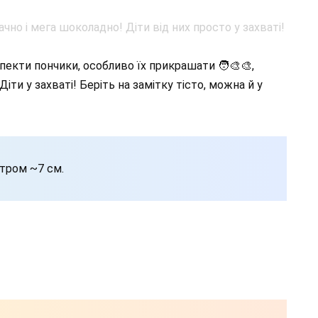
пекти пончики, особливо їх прикрашати 🧑‍🎨🎨,
іти у захваті! Беріть на замітку тісто, можна й у
етром ~7 см.