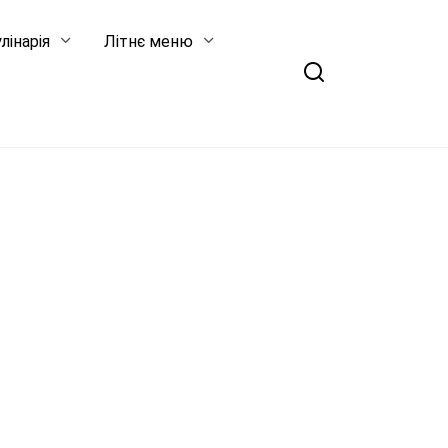
лінарія
Літнє меню