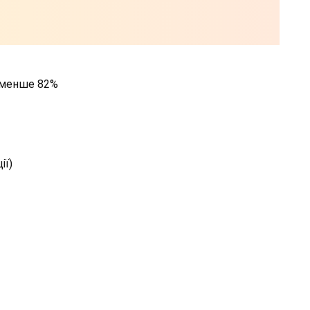
 менше 82%
ії)