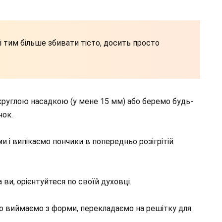
і тим більше збивати тісто, досить просто
круглою насадкою (у мене 15 мм) або беремо будь-
чок.
 і випікаємо пончики в попередньо розігрітій
а ви, орієнтуйтеся по своїй духовці.
о виймаємо з форми, перекладаємо на решітку для