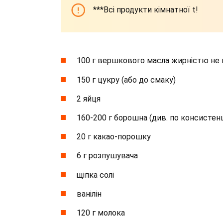
***Всі продукти кімнатної t!
100 г вершкового масла жирністю не
150 г цукру (або до смаку)
2 яйця
160-200 г борошна (див. по консистенц
20 г какао-порошку
6 г розпушувача
щіпка солі
ванілін
120 г молока