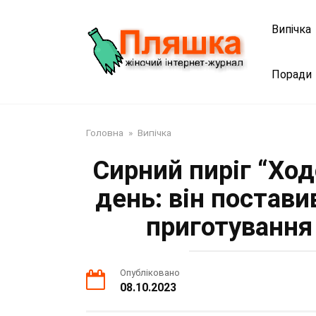
Перейти
до
Випічка
змісту
Поради
Головна
»
Випічка
Сирний пиріг “Хо
день: він постав
приготування
Опубліковано
08.10.2023