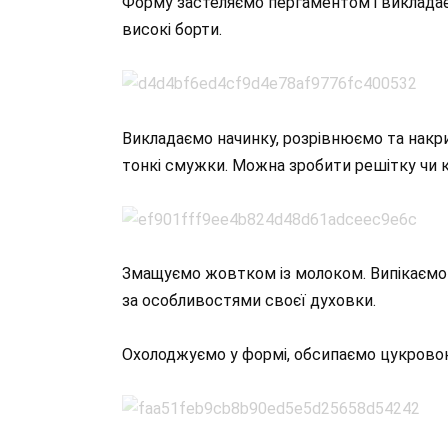
Форму застеляємо пергаментом і викладає
високі борти.
Викладаємо начинку, розрівнюємо та накри
тонкі смужки. Можна зробити решітку чи к
Змащуємо жовтком із молоком. Випікаємо п
за особливостями своєї духовки.
Охолоджуємо у формі, обсипаємо цукровою