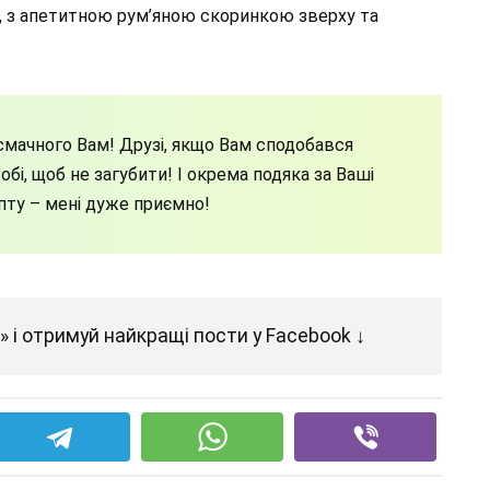
, з апетитною рум’яною скоринкою зверху та
мачного Вам! Друзі, якщо Вам сподобався
бі, щоб не загубити! І окрема подяка за Ваші
пту – мені дуже приємно!
 і отримуй найкращі пости у Facebook ↓