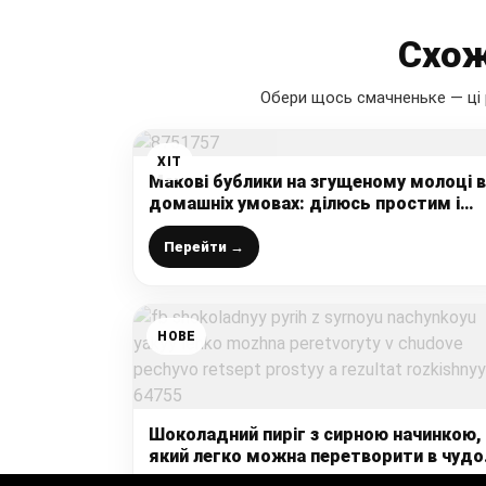
Схож
Обери щось смачненьке — ці 
ХІТ
Макові бублики на згущеному молоці в
домашніх умовах: ділюсь простим і
швидким рецептом, з яким впораєтьс
кожен
Перейти →
НОВЕ
Шоколадний пиріг з сирною начинкою,
який легко можна перетворити в чудо
печиво: рецепт простий, а результат