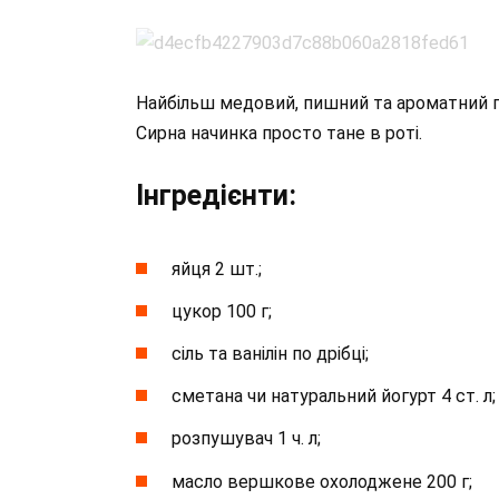
Найбільш медовий, пишний та ароматний п
Сирна начинка просто тане в роті.
Інгредієнти:
яйця 2 шт.;
цукор 100 г;
сіль та ванілін по дрібці;
сметана чи натуральний йогурт 4 ст. л;
розпушувач 1 ч. л;
масло вершкове охолоджене 200 г;