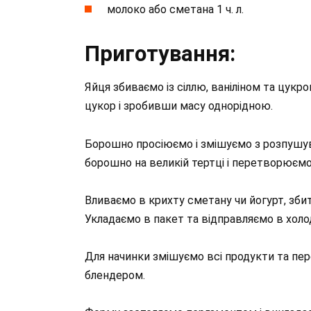
молоко або сметана 1 ч. л.
Приготування:
Яйця збиваємо із сіллю, ваніліном та цук
цукор і зробивши масу однорідною.
Борошно просіюємо і змішуємо з розпушу
борошно на великій тертці і перетворюємо
Вливаємо в крихту сметану чи йогурт, збит
Укладаємо в пакет та відправляємо в холо
Для начинки змішуємо всі продукти та пе
блендером.