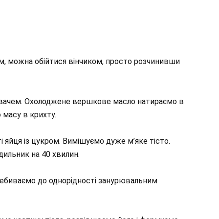
ром, можна обійтися вінчиком, просто розчинивши
вачем. Охолоджене вершкове масло натираємо в
 масу в крихту.
і яйця із цукром. Вимішуємо дуже м’яке тісто.
дильник на 40 хвилин.
ребиваємо до однорідності занурювальним