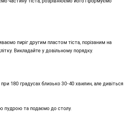
мо частину тіста, розрівнюємо його і формуємо
ваємо пиріг другим пластом тіста, порізаним на
літку. Викладайте у довільному порядку.
ри 180 градусах близько 30-40 хвилин, але дивіться
 пудрою та подаємо до столу.