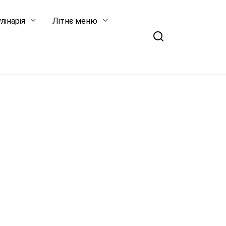
лінарія
Літнє меню