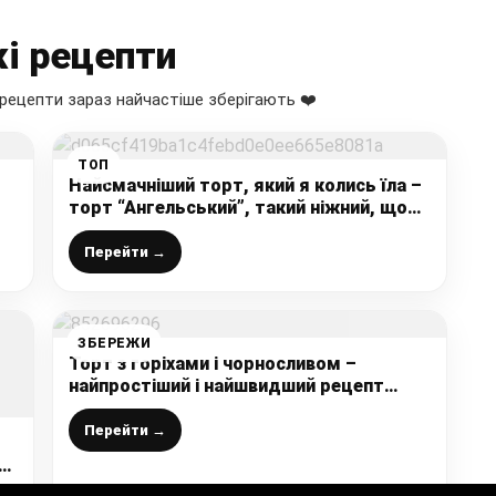
і рецепти
рецепти зараз найчастіше зберігають ❤️
ТОП
Найсмачніший торт, який я колись їла –
торт “Ангельський”, такий ніжний, що
я
просто тане у роті
Перейти →
ЗБЕРЕЖИ
Торт з горіхами і чорносливом –
найпростіший і найшвидший рецепт
торта на будь-яке застілля
Перейти →
ве