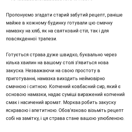
Пропонуємо згадати старий забутий рецепт, раніше
майже в кожному будинку готували цю смачну
намазку на хліб, як на святковий стіл, так і для
повсякденної трапези.
Готується страва дуже швидко, буквально через
кілька хвилин на вашому столі з’явиться нова
закуска. Незважаючи на свою простоту в
приготуванні, намазка виходить неймовірно
смачною і ситною. Копчений ковбасний сир, який є
основою намазки, надає суміші виражений копчений
смак і насичений аромат. Морква робить закуску
яскравою і апетитною. Обов’язково візьміть рецепт
собі на замітку, і ця страва стане вашою улюбленою.