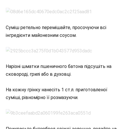
Суміш ретельно перемішайте, просочуючи всі
інгредієнти майонезним соусом.
Нарізні шматки пшеничного батона підсушіть на
сковороді, грилі або в духовці.
На кожну грінку нанесіть 1 ст.л. приготовленої
суміші, рівномірно її розмазуючи.
Прикрасьте бутерброд свіжої зеленню, подайте на