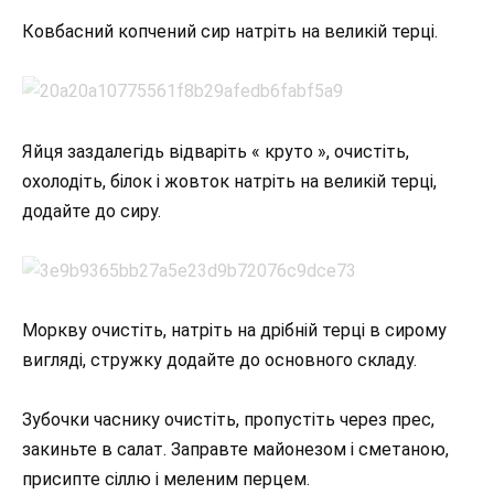
Ковбасний копчений сир натріть на великій терці.
Яйця заздалегідь відваріть « круто », очистіть,
охолодіть, білок і жовток натріть на великій терці,
додайте до сиру.
Моркву очистіть, натріть на дрібній терці в сирому
вигляді, стружку додайте до основного складу.
Зубочки часнику очистіть, пропустіть через прес,
закиньте в салат. Заправте майонезом і сметаною,
присипте сіллю і меленим перцем.