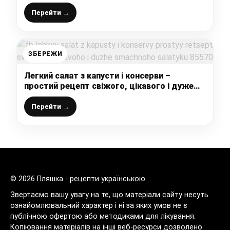
словами не передати. З останнього гарбуза
приготувала “гору” смакоти до чаю
Перейти →
ЗБЕРЕЖИ
Легкий салат з капусти і консерви –
простий рецепт свіжого, цікавого і дуже
смачного салатику
Перейти →
© 2026 Пляшка - рецепти українською
Звертаємо вашу увагу на те, що матеріали сайту несуть
ознайомлювальний характер і ні за яких умов не є
публічною офертою або методиками для лікування.
Копіювання матеріалів на інші веб-ресурси дозволено