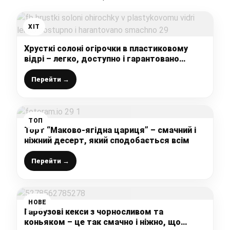
ХІТ
Хрусткі солоні огірочки в пластиковому
відрі – легко, доступно і гарантовано
смачно
Перейти →
ТОП
Торт “Маково-ягідна цариця” – смачний і
ніжний десерт, який сподобається всім
Перейти →
НОВЕ
Гарбузові кекси з чорносливом та
коньяком – це так смачно і ніжно, що