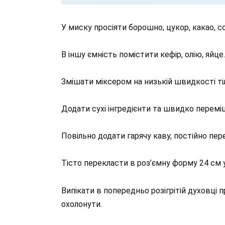
У миску просіяти борошно, цукор, какао, со
В іншу ємність помістити кефір, олію, яйце.
Змішати міксером на низькій швидкості тіл
Додати сухі інгредієнти та швидко перемі
Повільно додати гарячу каву, постійно пе
Тісто перекласти в роз’ємну форму 24 см 
Випікати в попередньо розігрітій духовці п
охолонути.