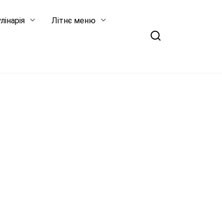
лінарія
Літнє меню