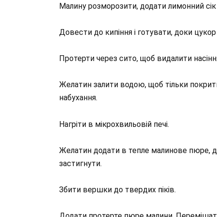
Малину розморозити, додати лимонний сік 
Довести до кипіння і готувати, доки цукор
Протерти через сито, щоб видалити насінн
Желатин залити водою, щоб тільки покрити
набухання.
Нагріти в мікрохвильовій печі.
Желатин додати в тепле малинове пюре, д
застигнути.
Збити вершки до твердих піків.
Додати протерте пюре малини. Перемішати