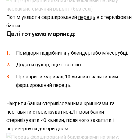
Потім укласти фарширований
перець
в стерилізовані
банки.
Далі готуємо маринад:
Помідори подрібнити у блендері або м’ясорубці.
Додати цукор, оцет та олію.
Проварити маринад 10 хвилин і залити ним
фарширований перець.
Накрити банки стерилізованими кришками та
поставити стерилізуватися.Літрові банки
стерилізувати 40 хвилин, після чого закатати і
перевернути догори дном!