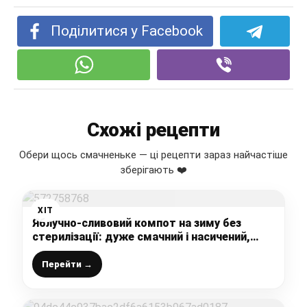
Поділитися у Facebook
Схожі рецепти
Обери щось смачненьке — ці рецепти зараз найчастіше
зберігають ❤️
ХІТ
Яблучно-сливовий компот на зиму без
стерилізації: дуже смачний і насичений,
асорті закрутила, всієї сім’ї догодила
Перейти →