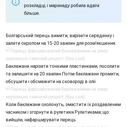
розкладці, і маринаду робила вдвічі
більше.
Болгарський перець вимити, вирізати серединку і
залити окропом на 15-20 хвилин для розм’якшення.
Баклажани нарізати тонкими пластинками, посолити
та залишити на 20 хвилин.Потім баклажани промити,
обсушити і обсмажити на сковороді в олії.
Коли баклажани охолонуть, змастити їх роздавленим
часником і згорнути в рулетики.Рулетиками, що
вийшли, нафарширувати перець.