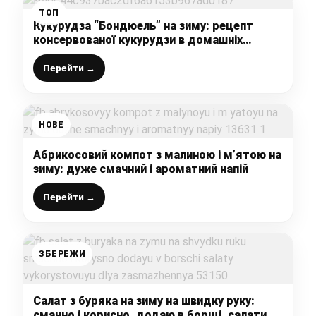
ТОП
Кукурудза “Бондюель” на зиму: рецепт
консервованої кукурудзи в домашніх
умовах
Перейти →
НОВЕ
Абрикосовий компот з малиною і м’ятою на
зиму: дуже смачний і ароматний напій
Перейти →
ЗБЕРЕЖИ
Салат з буряка на зиму на швидку руку:
смачно і корисно, додаю в борщі, салати,