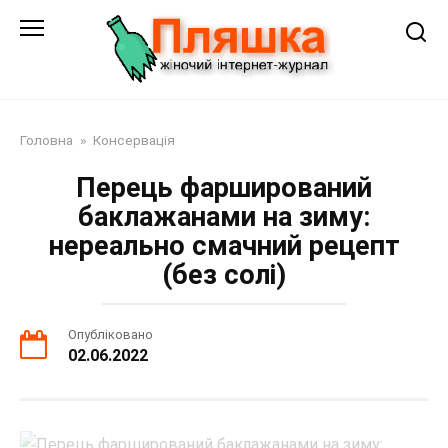
Перейти
до
змісту
Головна
»
Консервація
Перець фарширований
баклажанами на зиму:
нереально смачний рецепт
(без солі)
Опубліковано
02.06.2022