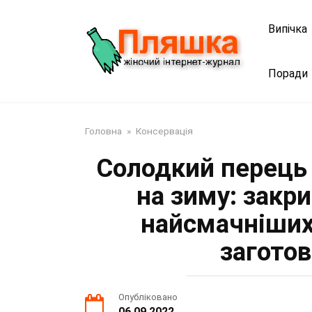
Перейти
до
Випічка
змісту
Поради
Головна
»
Консервація
Солодкий перець
на зиму: закр
найсмачніших
заготов
Опубліковано
06.09.2022