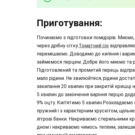
Приготування:
Починаємо з підготовки помідорів. Миємо,
через дрібну сітку.
Томатний сік
відправляєм
перемішаємо. Доводимо до кипіння і вари
займемося перцем. Добре його миємо та ро
Підготовлений та промитий перець відпра
мало рідини. Не хвилюйтеся, рідини доста
закипання 20 хвилин при закритій кришці 
5 хвилин до закінчення варіння перцю до
9% оцту. Кип’ятимо 5 хвилин.Розкладаємо 
пружний і з характерним хрускітом, щільн
літрові банки. Накриваємо стерильними к
дном і накриваємо чимось теплим, залиша