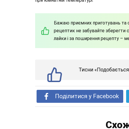
при кімнатній температурі.
Бажаю приємних приготувань та с
рецептик не забувайте зберегти со
лайки і за поширення рецепту – м
Тисни «Подобається»
Поділитися у Facebook
Схож