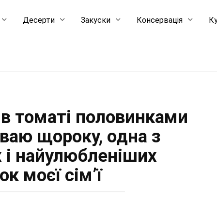
Десерти
Закуски
Консервація
Ку
 в томаті половинками
иваю щороку, одна з
 і найулюбленіших
ок моєї сім’ї