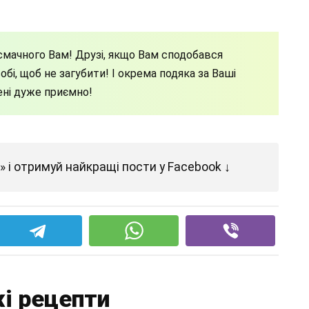
мачного Вам! Друзі, якщо Вам сподобався
бі, щоб не загубити! І окрема подяка за Ваші
ені дуже приємно!
 і отримуй найкращі пости у Facebook ↓
і рецепти