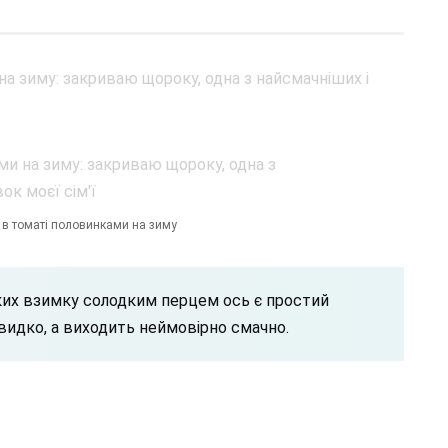
 в томаті половинками на зиму
ких взимку солодким перцем ось є простий
видко, а виходить неймовірно смачно.