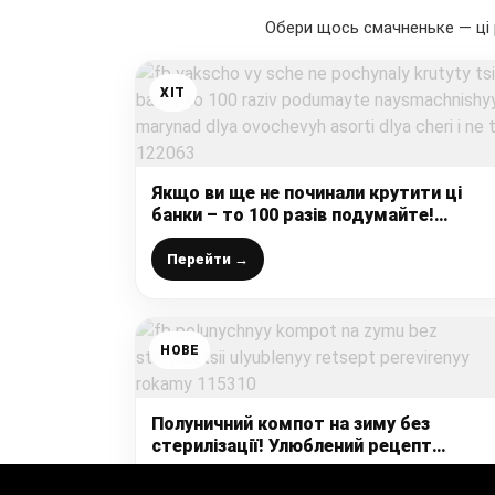
Обери щось смачненьке — ці 
ХІТ
Якщо ви ще не починали крутити ці
банки – то 100 разів подумайте!
Найсмачніший маринад для овочевих
асорті, для чері і не тільки!
Перейти →
НОВЕ
Полуничний компот на зиму без
стерилізації! Улюблений рецепт
перевірений роками
Перейти →