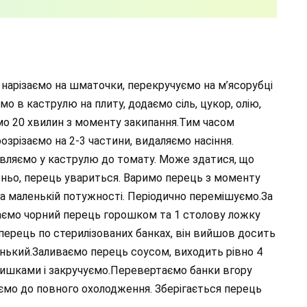
 нарізаємо на шматочки, перекручуємо на м’ясорубці
о в каструлю на плиту, додаємо сіль, цукор, олію,
мо 20 хвилин з моменту закипання.Тим часом
зрізаємо на 2-3 частини, видаляємо насіння.
вляємо у каструлю до томату. Може здатися, що
тньо, перець увариться. Варимо перець з моменту
на маленькій потужності. Періодично перемішуємо.За
даємо чорний перець горошком та 1 столову ложку
перець по стерилізованих банках, він вийшов досить
енький.Заливаємо перець соусом, виходить рівно 4
ришками і закручуємо.Перевертаємо банки вгору
ємо до повного охолодження. Зберігається перець