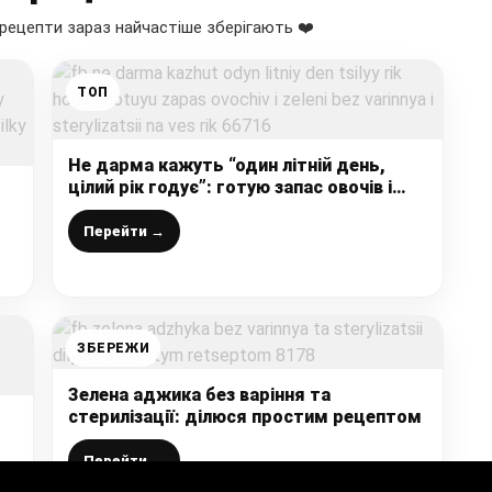
рецепти зараз найчастіше зберігають ❤️
ТОП
Не дарма кажуть “один літній день,
цілий рік годує”: готую запас овочів і
зелені без варіння і стерилізації на весь
рік
Перейти →
ЗБЕРЕЖИ
Зелена аджика без варіння та
стерилізації: ділюся простим рецептом
Перейти →