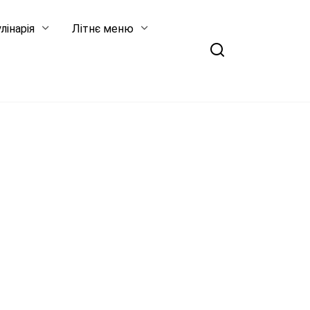
лінарія
Літнє меню