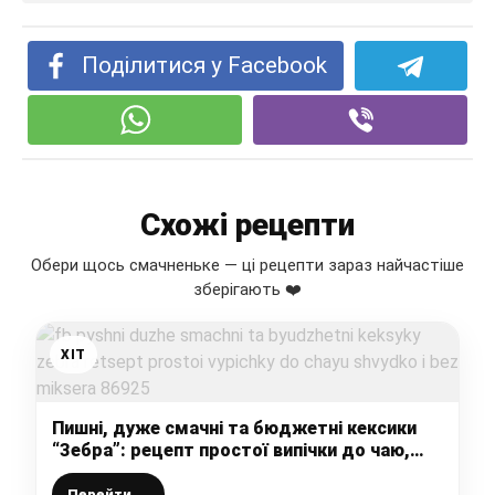
Поділитися у Facebook
Схожі рецепти
Обери щось смачненьке — ці рецепти зараз найчастіше
зберігають ❤️
ХІТ
Пишні, дуже смачні та бюджетні кексики
“Зебра”: рецепт простої випічки до чаю,
швидко і без міксера
Перейти →