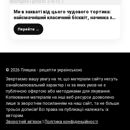
Ми в захваті від цього чудового тортика:
найсмачніший класичний бісквіт, начинка з
яблук та карамелі, вершковий крем – супер
рецепт, все доступно і просто
Перейти →
© 2026 Пляшка - рецепти українською
Звертаємо вашу увагу на те, що матеріали сайту несуть
ознайомлювальний характер і ні за яких умов не є
публічною офертою або методиками для лікування.
Копіювання матеріалів на інші веб-ресурси дозволено
лише зі зворотнім посиланням на наш сайт, та не більше
троьох дописів! Всі права на публікації належать їх
авторам.
Зворотній зв’язок
|
Політика конфіденційності