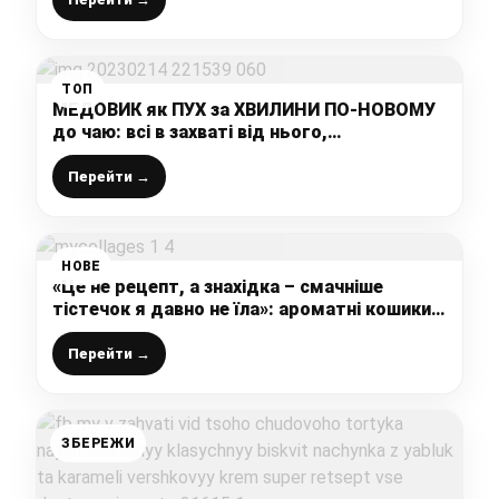
ТОП
МЕДОВИК як ПУХ за ХВИЛИНИ ПО-НОВОМУ
до чаю: всі в захваті від нього,
найпростіший РЕЦЕПТ
Перейти →
НОВЕ
«Це не рецепт, а знахідка – смачніше
тістечок я давно не їла»: ароматні кошики з
простих інгредієнтів, готую буквально за 10
хвилин
Перейти →
ЗБЕРЕЖИ