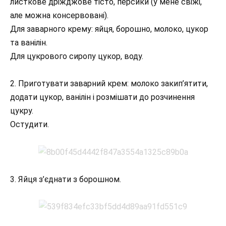
листкове дріжджове тісто, персики (у мене свіжі,
але можна консервовані).
Для заварного крему: яйця, борошно, молоко, цукор
та ванілін.
Для цукрового сиропу цукор, воду.
2. Приготувати заварний крем: молоко закип’ятити,
додати цукор, ванілін і розмішати до розчинення
цукру.
Остудити.
3. Яйця з’єднати з борошном.