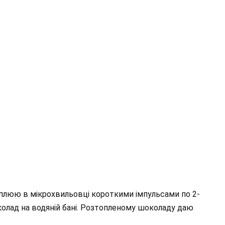
плюю в мікрохвильовці короткими імпульсами по 2-
олад на водяній бані. Розтопленому шоколаду даю