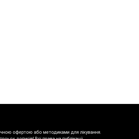
блічною офертою або методиками для лікування.
роьох дописів! Всі права на публікації