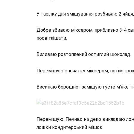
У тарілку для змішування розбиваю 2 яйця,
Добре збиваю міксером, приблизно 3-4 хви
посвітлішати.
Виливаю розтоплений остиглий шоколад.
Перемішую спочатку міксером, потім трох
Висипаю борошно і замішую густе м’яке ті
Перемішую. Печиво на деко викладаю ло
ложки кондитерський мішок.