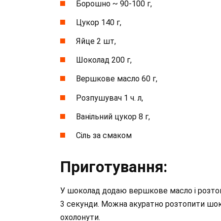
Борошно ~ 90-100 г,
Цукор 140 г,
Яйце 2 шт,
Шоколад 200 г,
Вершкове масло 60 г,
Розпушувач 1 ч. л,
Ванільний цукор 8 г,
Сіль за смаком
Приготування:
У шоколад додаю вершкове масло і розто
3 секунди. Можна акуратно розтопити шок
охолонути.