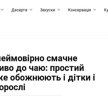
Десерти
Закуски
Консервація
Ку
неймовірно смачне
иво до чаю: простий
яке обожнюють і дітки і
орослі