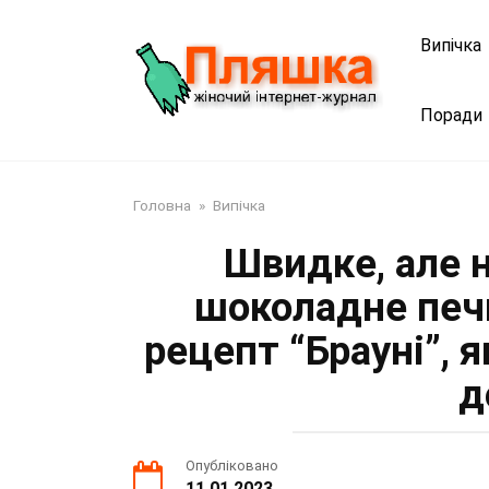
Перейти
до
Випічка
змісту
Поради
Головна
»
Випічка
Швидке, але 
шоколадне печ
рецепт “Брауні”, 
д
Опубліковано
11.01.2023