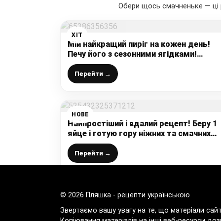
Обери щось смачненьке — ці 
ХІТ
Мій найкращий пиріг на кожен день!
Печу його з сезонними ягідками!
Найшвидший і найсмачніший рецепт
випічки до чаю!
Перейти →
НОВЕ
Найпростіший і вдалий рецепт! Беру 1
яйце і готую гору ніжних та смачних
мафінів, і трачу лише 5 хв. свого часу!
Перейти →
© 2026 Пляшка - рецепти українською
Звертаємо вашу увагу на те, що матеріали сай
Копіювання матеріалів на інші веб-ресурси доз