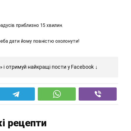
радусів приблизно 15 хвилин.
треба дати йому повністю охолонути!
 і отримуй найкращі пости у Facebook ↓
і рецепти