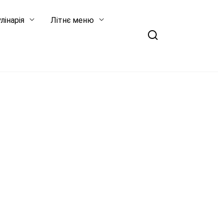
лінарія
Літнє меню