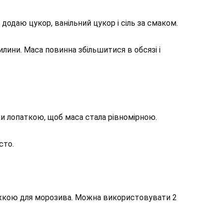
 додаю цукор, ванільний цукор і сіль за смаком.
лини. Маса повинна збільшитися в обсязі і
и лопаткою, щоб маса стала рівномірною.
сто.
жкою для морозива. Можна використовувати 2