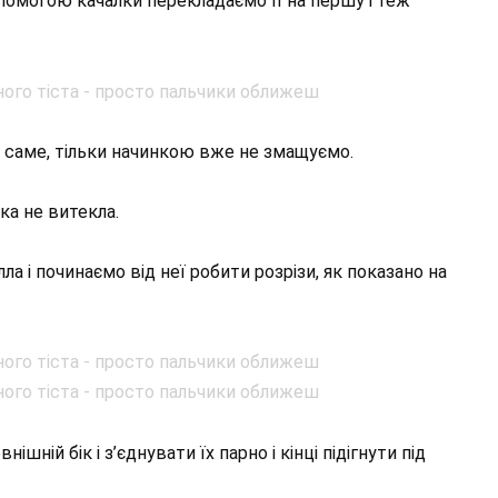
опомогою качалки перекладаємо її на першу і теж
 саме, тільки начинкою вже не змащуємо.
ка не витекла.
а і починаємо від неї робити розрізи, як показано на
шній бік і з’єднувати їх парно і кінці підігнути під