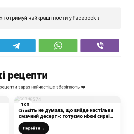
 і отримуй найкращі пости у Facebook ↓
і рецепти
рецепти зараз найчастіше зберігають ❤️
ТОП
«Навіть не думала, що вийде настільки
смачний десерт»: готуємо ніжні сирні
тістечка до чаю на «швидку руку» з
простих інгредієнтів
Перейти →