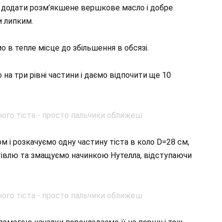
 додати розм’якшене вершкове масло і добре
и липким.
 в тепле місце до збільшення в обсязі.
о на три рівні частини і даємо відпочити ще 10
і розкачуємо одну частину тіста в коло D=28 см,
тівлю та змащуємо начинкою Нутелла, відступаючи