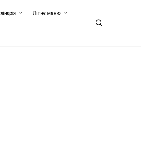
лінарія
Літнє меню