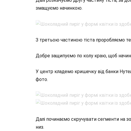
Далі розкачуємо другу частину тіста, за д
змащуємо начинкою.
З третьою частиною тіста проробляємо те
Добре защипуємо по колу краю, щоб начин
У центр кладемо кришечку від банки Нутелл
фото.
Далі починаємо скручувати сегменти на зовні
низ.