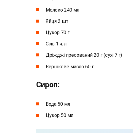
Молоко 240 мл
Яйця 2 шт
Цукор 70 г
Сіль 1 ч. л.
Дріжджі пресований 20 г (сухі 7 г)
Вершкове масло 60 г
Сироп:
Вода 50 мл
Цукор 50 мл