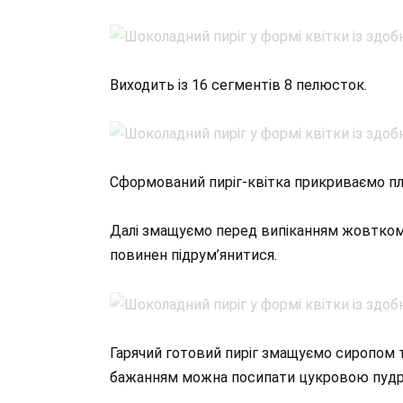
Виходить із 16 сегментів 8 пелюсток.
Сформований пиріг-квітка прикриваємо плі
Далі змащуємо перед випіканням жовтком + 2
повинен підрум’янитися.
Гарячий готовий пиріг змащуємо сиропом т
бажанням можна посипати цукровою пудр