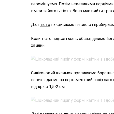
перемішуємо. Потім невеликими порціями
вмісити його в тісто. Воно має вийти трох
Далі
тісто
накриваємо плівкою і прибираємо
Коли тісто подвоїться в обсязі, ділимо йог
хвилин.
Силіконовий килимок припиляємо борошном 
перекладаємо на пергаментний папір заго
від краю 1,5-2 см.