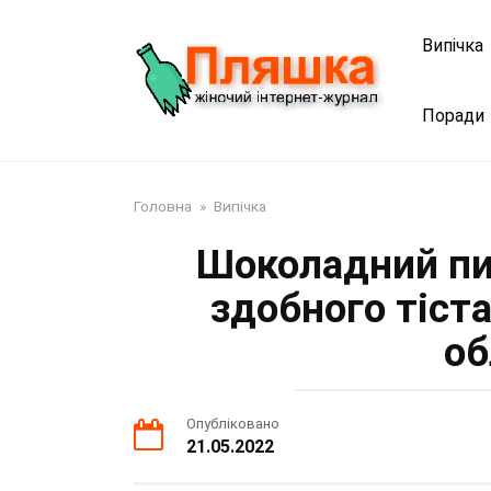
Перейти
до
Випічка
змісту
Поради
Головна
»
Випічка
Шоколадний пир
здобного тіст
о
Опубліковано
21.05.2022