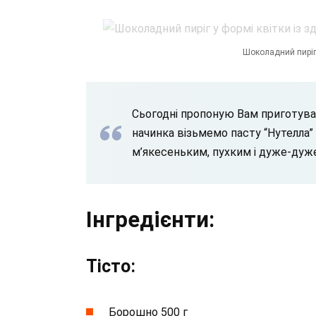
Шоколадний пиріг 
Сьогодні пропоную Вам приготува
начинка візьмемо пасту “Нутелла”
м’якесеньким, пухким і дуже-дуж
Інгредієнти:
Тісто:
Борошно 500 г