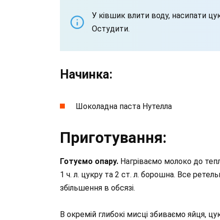
У ківшик влити воду, насипати цук
Остудити.
Начинка:
Шоколадна паста Нутелла
Приготування:
Готуємо опару.
Нагріваємо молоко до тепл
1 ч. л. цукру та 2 ст. л. борошна. Все рет
збільшення в обсязі.
В окремій глибокі мисці збиваємо яйця, цу