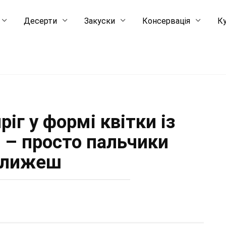
Десерти
Закуски
Консервація
Ку
іг у формі квітки із
а – просто пальчики
ближеш