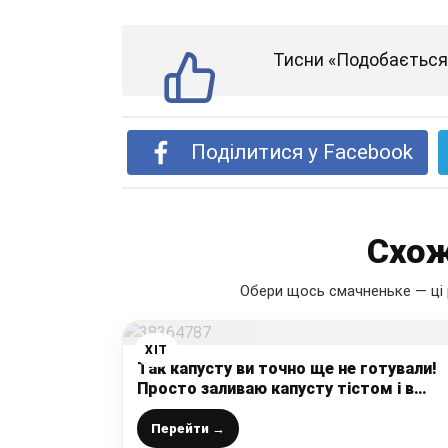
Тисни «Подобається»
Поділитися у Facebook
Схож
Обери щось смачненьке — ці 
ХІТ
Так капусту ви точно ще не готували!
Просто заливаю капусту тістом і в
духовку, а потім скручую в рулет,
випічка на швидку руку за перевіреним
Перейти →