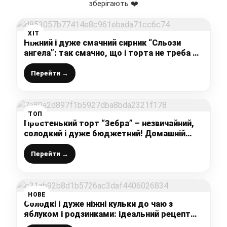
зберігають ❤️
ХІТ
Ніжний і дуже смачний сирник “Сльози
ангела”: так смачно, що і торта не треба –
цей рецепт повинен бути у кожної
господиньки
Перейти →
ТОП
Простенький торт “Зебра” – незвичайний,
солодкий і дуже бюджетний! Домашній
рецепт: готую за 30 хвилин разом із
випічкою
Перейти →
НОВЕ
Солодкі і дуже ніжні кульки до чаю з
яблуком і родзинками: ідеальний рецепт
солодощів для домашнього чаювання