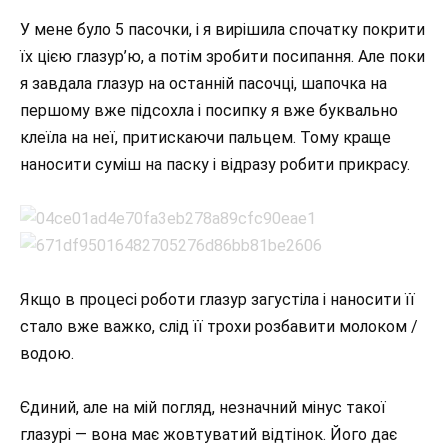
У мене було 5 пасочки, і я вирішила спочатку покрити
їх цією глазур’ю, а потім зробити посипання. Але поки
я завдала глазур на останній пасочці, шапочка на
першому вже підсохла і посипку я вже буквально
клеїла на неї, притискаючи пальцем. Тому краще
наносити суміш на паску і відразу робити прикрасу.
Якщо в процесі роботи глазур загустіла і наносити її
стало вже важко, слід її трохи розбавити молоком /
водою.
Єдиний, але на мій погляд, незначний мінус такої
глазурі — вона має жовтуватий відтінок. Його дає