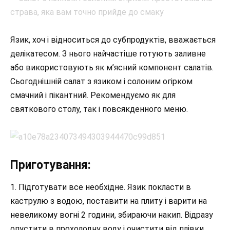
Язик, хоч і відноситься до субпродуктів, вважається
делікатесом. З нього найчастіше готують заливне
або використовують як м’ясний компонент салатів.
Сьогоднішній салат з язиком і солоним огірком
смачний і пікантний. Рекомендуємо як для
святкового столу, так і повсякденного меню.
Приготування:
1. Підготувати все необхідне. Язик покласти в
каструлю з водою, поставити на плиту і варити на
невеликому вогні 2 години, збираючи накип. Відразу
опустити в прохолодну воду і очистити від плівки.