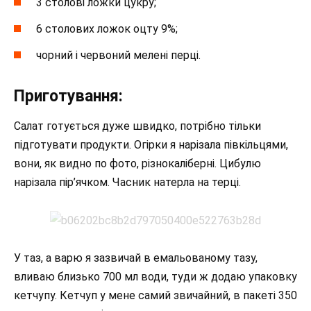
3 столові ложки цукру;
6 столових ложок оцту 9%;
чорний і червоний мелені перці.
Приготування:
Салат готується дуже швидко, потрібно тільки
підготувати продукти. Огірки я нарізала півкільцями,
вони, як видно по фото, різнокаліберні. Цибулю
нарізала пір’ячком. Часник натерла на терці.
У таз, а варю я зазвичай в емальованому тазу,
вливаю близько 700 мл води, туди ж додаю упаковку
кетчупу. Кетчуп у мене самий звичайний, в пакеті 350