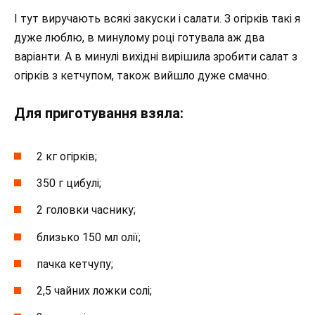
І тут виручають всякі закуски і салати. З огірків такі я
дуже люблю, в минулому році готувала аж два
варіанти. А в минулі вихідні вирішила зробити салат з
огірків з кетчупом, також вийшло дуже смачно.
Для приготування взяла:
2 кг огірків;
350 г цибулі;
2 головки часнику;
близько 150 мл олії;
пачка кетчупу;
2,5 чайних ложки солі;