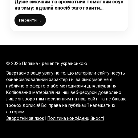
Дуже смачний та ароматний томатний соус
на зиму: вдалий спосіб заготовити
помідори без підвалу, додаю в супи, до
піци і до м’яса
Перейти →
© 2026 Пляшка - рецепти українською
Звертаємо вашу увагу на те, що матеріали сайту несуть
ознайомлювальний характер і ні за яких умов не є
публічною офертою або методиками для лікування.
Копіювання матеріалів на інші веб-ресурси дозволено
лише зі зворотнім посиланням на наш сайт, та не більше
троьох дописів! Всі права на публікації належать їх
авторам.
Зворотній зв’язок
|
Політика конфіденційності