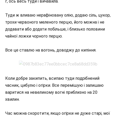
г, ось весь туди і вичавила.
Туди ж вливаю нерафіновану олію, додаю сіль, цукор,
трохи червоного меленого перцю, його можна і не
додавати або додати побільше, і близько половини
чайної ложки чорного перцю.
Все це ставлю на вогонь, доводжу до кипіння.
Коли добре закипить, всипаю туди подрібнений
часник, цибулю і огірки. Все перемішую і залишаю
варитися на невеликому вогні приблизно на 20
хвилин.
Час можна скоротити, якщо огірки не дуже старі, мої