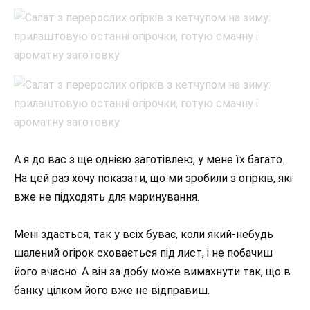
А я до вас з ще однією заготівлею, у мене їх багато.
На цей раз хочу показати, що ми зробили з огірків, які
вже не підходять для маринування.
Мені здається, так у всіх буває, коли який-небудь
шалений огірок сховається під лист, і не побачиш
його вчасно. А він за добу може вимахнути так, що в
банку цілком його вже не відправиш.