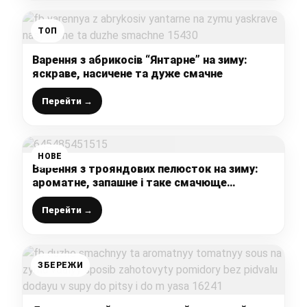
ТОП
Варення з абрикосів “Янтарне” на зиму:
яскраве, насичене та дуже смачне
Перейти →
НОВЕ
Варення з трояндових пелюсток на зиму:
ароматне, запашне і таке смачюще
вареннячко до зимової випічки
Перейти →
ЗБЕРЕЖИ