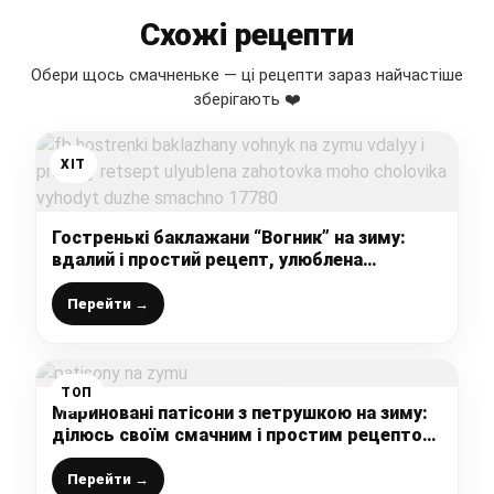
Схожі рецепти
Обери щось смачненьке — ці рецепти зараз найчастіше
зберігають ❤️
ХІТ
Гостренькі баклажани “Вогник” на зиму:
вдалий і простий рецепт, улюблена
заготовка мого чоловіка, виходить дуже
смачно
Перейти →
ТОП
Мариновані патісони з петрушкою на зиму:
ділюсь своїм смачним і простим рецептом
перевіреним часом
Перейти →