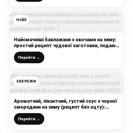
НОВЕ
Найсмачніші баклажани з овочами на зиму:
простий рецепт чудової заготовки, подаю
навіть на святковий стіл
Перейти →
ЗБЕРЕЖИ
Ароматний, пікантний, густий соус з чорної
смородини на зиму (рецепт без оцту):
ідеальний кисло-солодкий смак, до м’яса
саме те, що треба
Перейти →