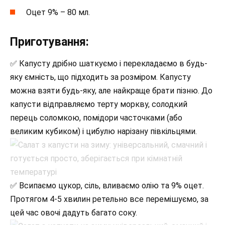
Оцет 9% – 80 мл.
Приготування:
✅ Капусту дрібно шаткуємо і перекладаємо в будь-
яку ємність, що підходить за розміром. Капусту
можна взяти будь-яку, але найкраще брати пізню. До
капусти відправляємо терту моркву, солодкий
перець соломкою, помідори часточками (або
великим кубиком) і цибулю нарізану півкільцями.
✅ Всипаємо цукор, сіль, вливаємо олію та 9% оцет.
Протягом 4-5 хвилин ретельно все перемішуємо, за
цей час овочі дадуть багато соку.