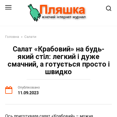
Перейти
до
змісту
Головна
»
Салати
Салат «Крабовий» на будь-
який стіл: легкий і дуже
смачний, а готується просто і
швидко
Опубліковано
11.09.2023
Ось приготувала салат «Крабовий» – можна