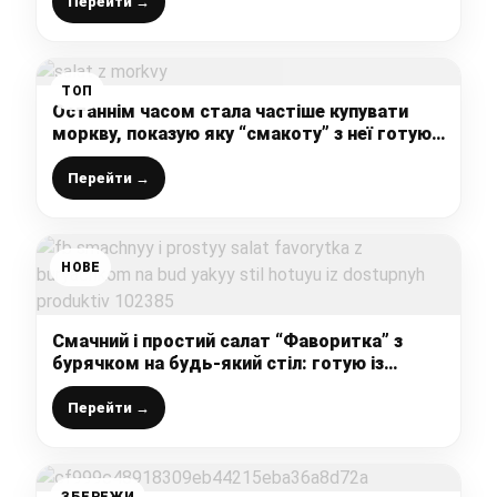
Перейти →
ТОП
Останнім часом стала частіше купувати
моркву, показую яку “смакоту” з неї готую
(найпростіший рецепт салату “на кожен
день”)
Перейти →
НОВЕ
Смачний і простий салат “Фаворитка” з
бурячком на будь-який стіл: готую із
доступних продуктів
Перейти →
ЗБЕРЕЖИ