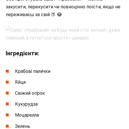
закусити, перекусити чи повноцінно поїсти, якщо не
переживаєш за свій 🍑 😂
Інгредієнти:
Крабові палички
Яйця
Свіжий огірок
Кукурудза
Моцарелла
Зелень