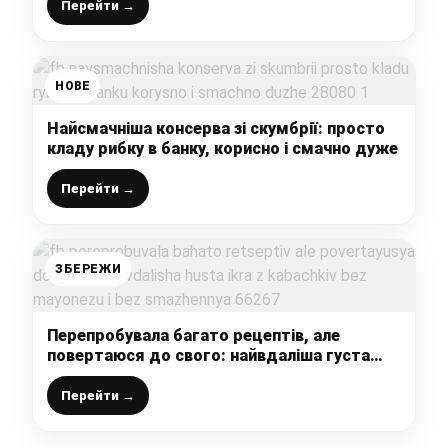
Перейти →
НОВЕ
Найсмачніша консерва зі скумбрії: просто
кладу рибку в банку, корисно і смачно дуже
Перейти →
ЗБЕРЕЖИ
Перепробувала багато рецептів, але
повертаюся до свого: найвдаліша густа
ікра з кабачків без майонезу і без смаження
Перейти →