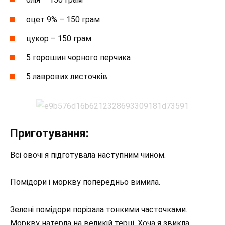
оцет 9% – 150 грам
цукор – 150 грам
5 горошин чорного перчика
5 лаврових листочків
Приготування:
Всі овочі я підготувала наступним чином.
Помідори і моркву попередньо вимила.
Зелені помідори порізала тонкими часточками.
Моркву натерла на великій терці. Хоча я звикла