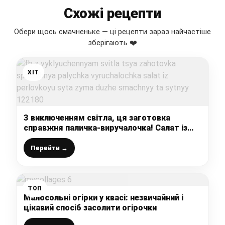
Схожі рецепти
Обери щось смачненьке — ці рецепти зараз найчастіше
зберігають ❤️
ХІТ
З виключенням світла, ця заготовка
справжня паличка-виручалочка! Салат із
перловкою «Сита зима» – дуже смачний та
ситний!
Перейти →
ТОП
Малосольні огірки у квасі: незвичайний і
цікавий спосіб засолити огірочки