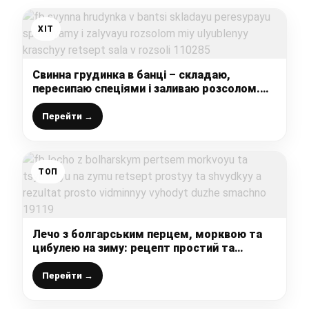
ХІТ
Свинна грудинка в банці – складаю,
пересипаю спеціями і заливаю розсолом.
Мій улюблений, кращий рецепт сала в
розсолі
Перейти →
ТОП
Лечо з болгарським перцем, морквою та
цибулею на зиму: рецепт простий та
швидкий, а результат просто відмінний –
виходить дуже смачно
Перейти →