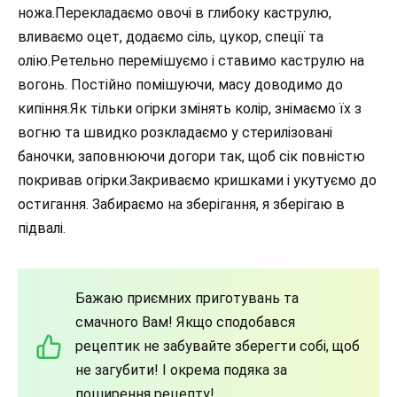
ножа.Перекладаємо овочі в глибоку каструлю,
вливаємо оцет, додаємо сіль, цукор, спеції та
олію.Ретельно перемішуємо і ставимо каструлю на
вогонь. Постійно помішуючи, масу доводимо до
кипіння.Як тільки огірки змінять колір, знімаємо їх з
вогню та швидко розкладаємо у стерилізовані
баночки, заповнюючи догори так, щоб сік повністю
покривав огірки.Закриваємо кришками і укутуємо до
остигання. Забираємо на зберігання, я зберігаю в
підвалі.
Бажаю приємних приготувань та
смачного Вам! Якщо сподобався
рецептик не забувайте зберегти собі, щоб
не загубити! І окрема подяка за
поширення рецепту!