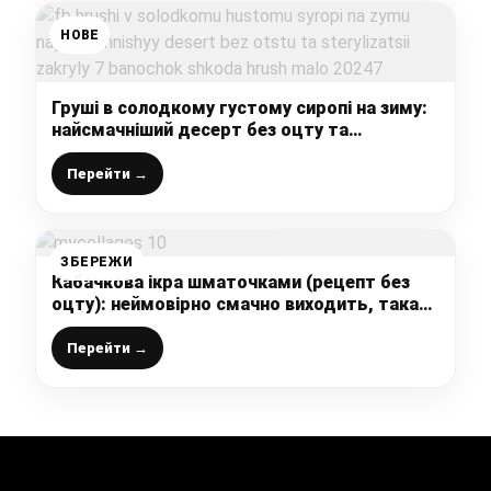
НОВЕ
Груші в солодкому густому сиропі на зиму:
найсмачніший десерт без оцту та
стерилізації, закрили 7 баночок – шкода,
груш мало
Перейти →
ЗБЕРЕЖИ
Кабачкова ікра шматочками (рецепт без
оцту): неймовірно смачно виходить, така
овочева заготовка взимку “іде на ура”
Перейти →