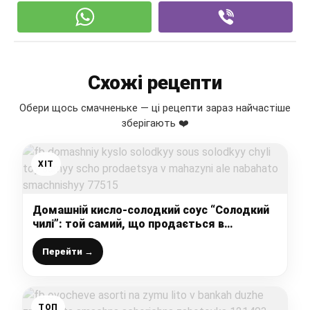
Схожі рецепти
Обери щось смачненьке — ці рецепти зараз найчастіше
зберігають ❤️
ХІТ
Домашній кисло-солодкий соус “Солодкий
чилі”: той самий, що продається в
магазині, але набагато смачніший
Перейти →
ТОП