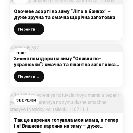
Овочеве асорті на зиму “Літо в банках” –
дуже зручна та смачна щорічна заготовка
Перейти →
НОВЕ
Зелені помідори на зиму “Оливки по-
українськи”: смачна та пікантна заготовка,
яка взимку смакує всім (тому дрібні
помідорки не викидаю, а готую цю
Перейти →
смакоту)
ЗБЕРЕЖИ
Так це варення готувала моя мама, а тепер
і я! Вишневе варення на зиму – дуже
смачне, красиве і ягідки всі ціленькі