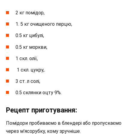
2 кг помідор,
1. 5 кг очищеного перцю,
0.5 кг цибулі,
0.5 кг моркви,
1 скл. олії,
1 скл. цукру,.
3 ст. л солі,
0.5 склянки оцту 9%.
Рецепт приготування:
Помідори пробиваємо в блендері або пропускаємо
через м’ясорубку, кому зручніше.