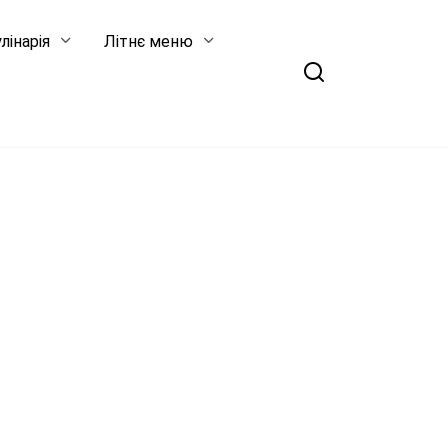
лінарія
Літнє меню