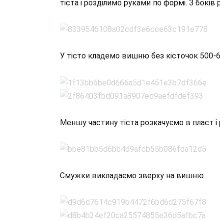
тіста і розділимо руками по формі. З боків
У тісто кладемо вишню без кісточок 500-600
Меншу частину тіста розкачуємо в пласт і
Смужки викладаємо зверху на вишню.