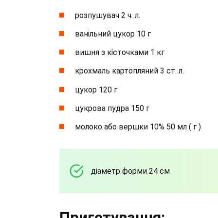
розпушувач 2 ч. л.
ванільний цукор 10 г
вишня з кісточками 1 кг
крохмаль картопляний 3 ст. л.
цукор 120 г
цукрова пудра 150 г
молоко або вершки 10% 50 мл ( г )
діаметр форми 24 см
Приготування: