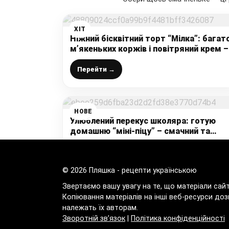
ХІТ
Ніжний бісквітний торт “Мілка”: багат
м’якеньких коржів і повітряний крем –
це дуже смачно і буквально тане в рот
Перейти →
НОВЕ
Улюблений перекус школяра: готую
домашню “міні-піцу” – смачний та
простий рецепт
Перейти →
© 2026 Пляшка - рецепти українською
Звертаємо вашу увагу на те, що матеріали сай
Копіювання матеріалів на інші веб-ресурси доз
належать їх авторам.
Зворотній зв’язок
|
Політика конфіденційності