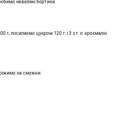
 робимо невеликі бортики.
 г, посипаємо цукром 120 г. і 3 ст. л. крохмалю.
 ріжимо на смужки.