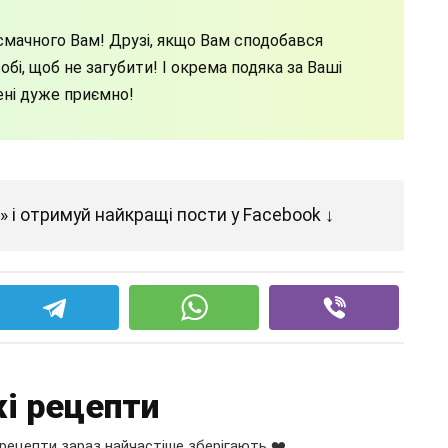
мачного Вам! Друзі, якщо Вам сподобався
бі, щоб не загубити! І окрема подяка за Ваші
ені дуже приємно!
 і отримуй найкращі пости у Facebook ↓
і рецепти
рецепти зараз найчастіше зберігають ❤️