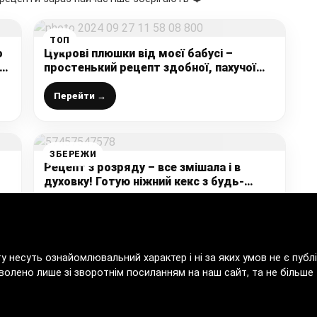
ТОП
о
Цукрові плюшки від моєї бабусі –
простенький рецепт здобної, пахучої
і
випічки родом з дитинства
Перейти →
ЗБЕРЕЖИ
Рецепт з розряду – все змішала і в
духовку! Готую ніжний кекс з будь-
якими ягодами чи фруктами
Перейти →
ту несуть ознайомлювальний характер і ні за яких умов не є пу
волено лише зі зворотнім посиланням на наш сайт, та не більше т