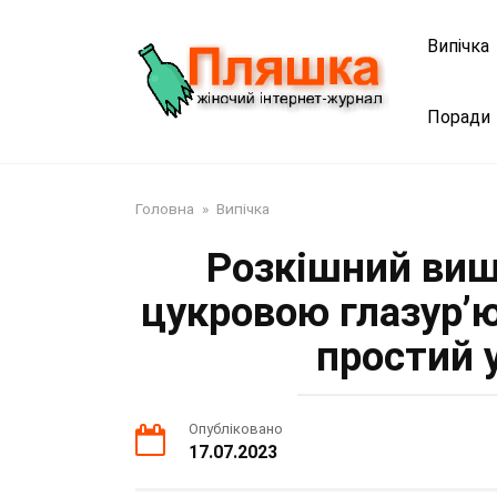
Перейти
до
Випічка
змісту
Поради
Головна
»
Випічка
Розкішний виш
цукровою глазур’ю
простий 
Опубліковано
17.07.2023