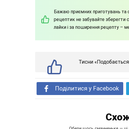
Бажаю приємних приготувань та с
рецептик не забувайте зберегти со
лайки і за поширення рецепту – м
Тисни «Подобається»
Поділитися у Facebook
Схож
Обери щось смачненьке — ці 