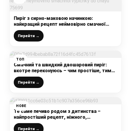
Пиріг з сирно-маковою начинкою:
найкращий рецепт неймовірно смачної
випічки до чаю
Перейти →
ТОП
Смачний та швидкий двошаровий пиріг:
вкотре переконуюсь – чим простіше, тим
смачніше
Перейти →
НОВЕ
Те саме печиво родом з дитинства –
найпростіший рецепт, ніжного,
розсипчастого і дуже смачного
домашнього печива до чаю
Перейти →