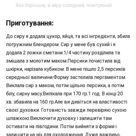
Приготування:
До сиру я додала цукор, яйця, та всі інгредієнти, збила
погружним блендером. Сир у мене був сухий і я
додала 2 ложки сметани.1/4 частину розділила та
змішала з молотим маком.Персики почистила від
шкірки, нарізала кубиком. В мене пішло 2,5 персиків
середньої величини.Форму застелила пергаментом.
Виклала сир з маком, потім щільно персики, а потім
білу, сирну масу.Випікала при 170 гр.1 год. В кінці 20
хв. збавила на 160 гр.Але ви дивіться на властивості
своєї духовки. Готовність завжди перевіряю сухою
шпажкою.Виключити духовку і залишити там
остивати на півгодини. Потім вийняти з форми і
залишити на ніч для охолодження. Дуже важливо,