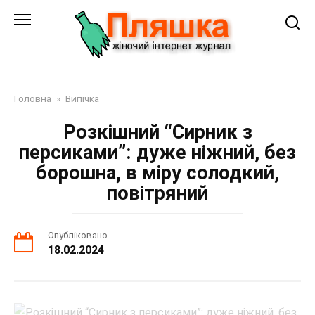
Перейти
до
змісту
Головна
»
Випічка
Розкішний “Сирник з
персиками”: дуже ніжний, без
борошна, в міру солодкий,
повітряний
Опубліковано
18.02.2024