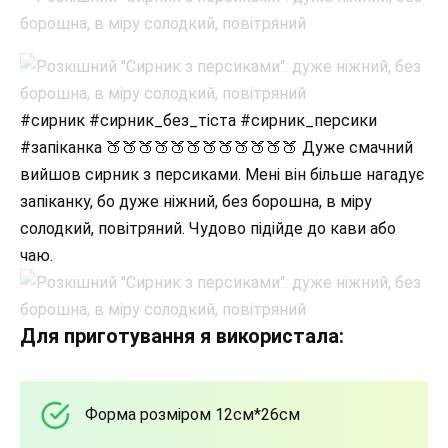
#сирник #сирник_без_тіста #сирник_персики
#запіканка 🍑🍑🍑🍑🍑🍑🍑🍑🍑🍑🍑🍑 Дуже смачний
вийшов сирник з персиками. Мені він більше нагадує
запіканку, бо дуже ніжний, без борошна, в міру
солодкий, повітряний. Чудово підійде до кави або
чаю.
Для приготування я використала:
Форма розміром 12см*26см