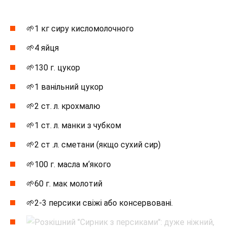
🌱1 кг сиру кисломолочного
🌱4 яйця
🌱130 г. цукор
🌱1 ванільний цукор
🌱2 ст. л. крохмалю
🌱1 ст. л. манки з чубком
🌱2 ст .л. сметани (якщо сухий сир)
🌱100 г. масла м‘якого
🌱60 г. мак молотий
🌱2-3 персики свіжі або консервовані.