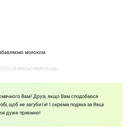
озбавляємо молоком.
мачного Вам! Друзі, якщо Вам сподобався
бі, щоб не загубити! І окрема подяка за Ваші
ені дуже приємно!