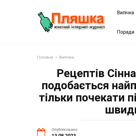
Перейти
до
Випічка
змісту
Поради
Головна
»
Випічка
Рецептів Сінна
подобається най
тільки почекати пі
швидк
Опубліковано
13.08.2023