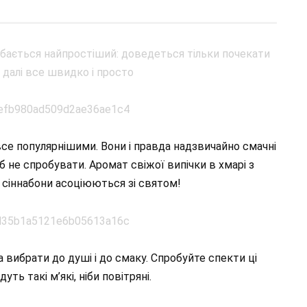
се популярнішими. Вони і правда надзвичайно смачні
б не спробувати. Аромат свіжої випічки в хмарі з
й: сіннабони асоціюються зі святом!
 вибрати до душі і до смаку. Спробуйте спекти ці
ть такі м’які, ніби повітряні.