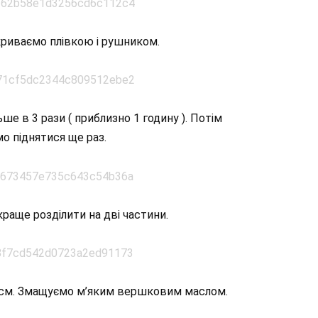
криваємо плівкою і рушником.
ьше в 3 рази ( приблизно 1 годину ). Потім
о піднятися ще раз.
краще розділити на дві частини.
 см. Змащуємо м’яким вершковим маслом.