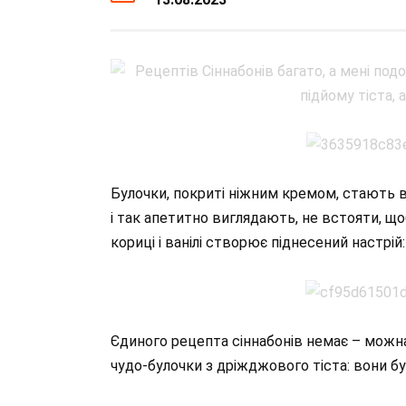
Булочки, покриті ніжним кремом, стають в
і так апетитно виглядають, не встояти, що
кориці і ванілі створює піднесений настрі
Єдиного рецепта сіннабонів немає – можна
чудо-булочки з дріжджового тіста: вони буду