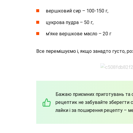
вершковий сир – 100-150 г,
цукрова пудра – 50 г,
м’яке вершкове масло – 20 г
Все перемішуємо і, якщо занадто густо, р
Бажаю приємних приготувань та с
рецептик не забувайте зберегти со
лайки і за поширення рецепту – м