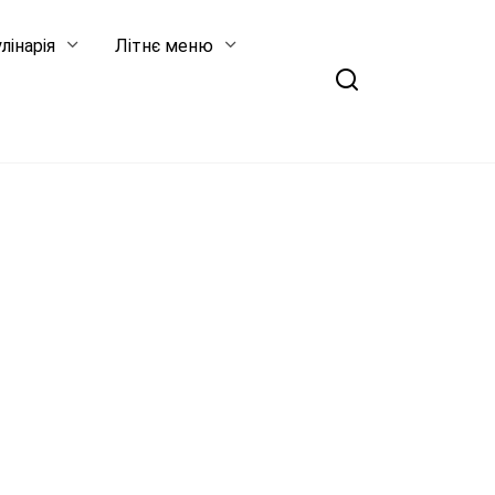
лінарія
Літнє меню