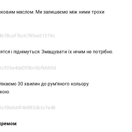
шковим маслом. Ми залишаємо між ними трохи
тся і піднімуться. Змащувати їх нічим не потрібно.
ипікаємо 30 хвилин до рум’яного кольору.
чкою.
кремом
: