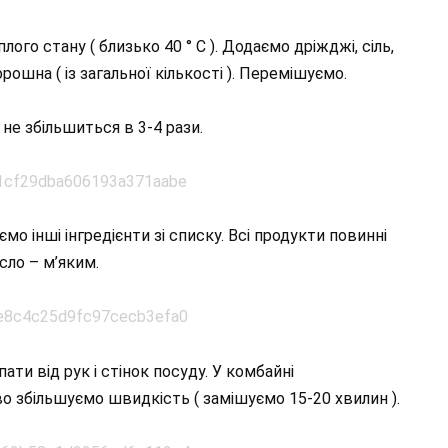
лого стану ( близько 40 ° С ). Додаємо дріжджі, сіль,
рошна ( із загальної кількості ). Перемішуємо.
не збільшиться в 3-4 рази.
о інші інгредієнти зі списку. Всі продукти повинні
сло – м’яким.
ати від рук і стінок посуду. У комбайні
о збільшуємо швидкість ( замішуємо 15-20 хвилин ).