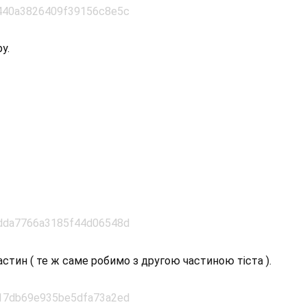
у.
частин ( те ж саме робимо з другою частиною тіста ).