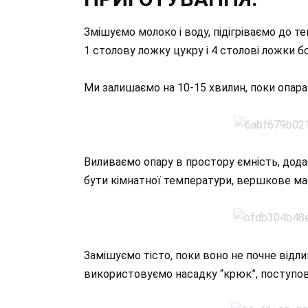
Змішуємо молоко і воду, підігріваємо до теп
1 столову ложку цукру і 4 столові ложки бо
Ми залишаємо на 10-15 хвилин, поки опара 
Виливаємо опару в простору ємність, додаєм
бути кімнатної температури, вершкове ма
Замішуємо тісто, поки воно не почне відлип
використовуємо насадку “крюк”, поступов