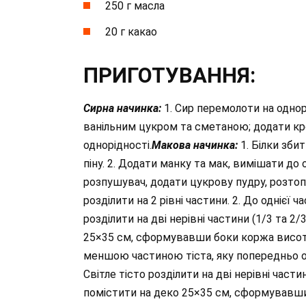
250 г масла
20 г какао
ПРИГОТУВАННЯ:
Сирна начинка:
1. Сир перемолоти на однорі
ванільним цукром та сметаною; додати кр
однорідності.
Макова начинка:
1. Білки зби
піну. 2. Додати манку та мак, вимішати до 
розпушувач, додати цукрову пудру, розтопл
розділити на 2 рівні частини. 2. До однієї 
розділити на дві нерівні частини (1/3 та 2
25×35 см, сформувавши боки коржа висото
меншою частиною тіста, яку попередньо охо
Світле тісто розділити на дві нерівні части
помістити на деко 25×35 см, сформувавш