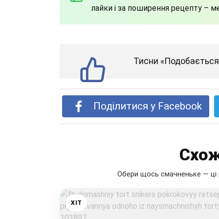
лайки і за поширення рецепту – м
Тисни «Подобається»
Поділитися у Facebook
Схож
Обери щось смачненьке — ці 
ХІТ