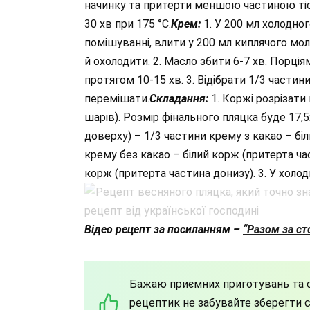
начинку та притерти меншою частиною тіст
30 хв при 175 °С.
Крем:
1. У 200 мл холодног
помішуванні, влити у 200 мл киплячого мол
й охолодити. 2. Масло збити 6-7 хв. Порц
протягом 10-15 хв. 3. Відібрати 1/3 частин
перемішати.
Складання:
1. Коржі розрізати
шарів). Розмір фінального пляцка буде 17,
доверху) – 1/3 частини крему з какао – бі
крему без какао – білий корж (притерта ча
корж (притерта частина донизу). 3. У холод
Відео рецепт за посиланням –
“Разом за с
Бажаю приємних приготувань та с
рецептик не забувайте зберегти со