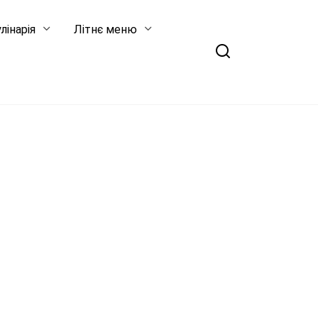
лінарія
Літнє меню