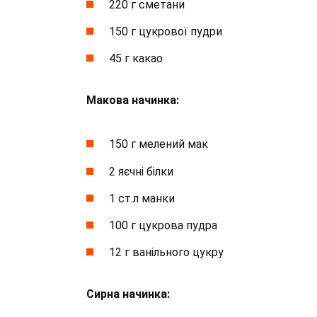
220 г сметани
150 г цукрової пудри
45 г какао
Макова начинка:
150 г мелений мак
2 яєчні білки
1 ст.л манки
100 г цукрова пудра
12 г ванільного цукру
Сирна начинка: