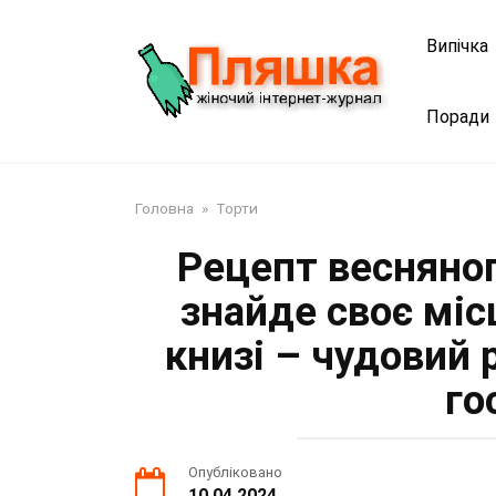
Перейти
до
Випічка
змісту
Поради
Головна
»
Торти
Рецепт весняног
знайде своє міс
книзі – чудовий 
го
Опубліковано
10.04.2024