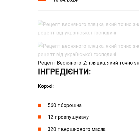
Рецепт Весняного 🌼 пляцка, який точно зна
ІНГРЕДІЄНТИ:
Коржі:
560 г борошна
12 г розпушувачу
320 г вершкового масла