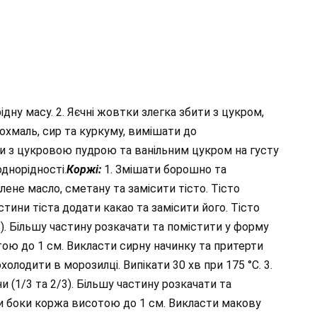
дну масу. 2. Яєчні жовтки злегка збити з цукром,
охмаль, сир та куркуму, вимішати до
ти з цукровою пудрою та ванільним цукром на густу
однорідності.
Коржі:
1. Змішати борошно та
ене масло, сметану та замісити тісто. Тісто
частини тіста додати какао та замісити його. Тісто
/3). Більшу частину розкачати та помістити у форму
ю до 1 см. Викласти сирну начинку та притерти
лодити в морозилці. Випікати 30 хв при 175 °С. 3.
ни (1/3 та 2/3). Більшу частину розкачати та
и боки коржа висотою до 1 см. Викласти макову