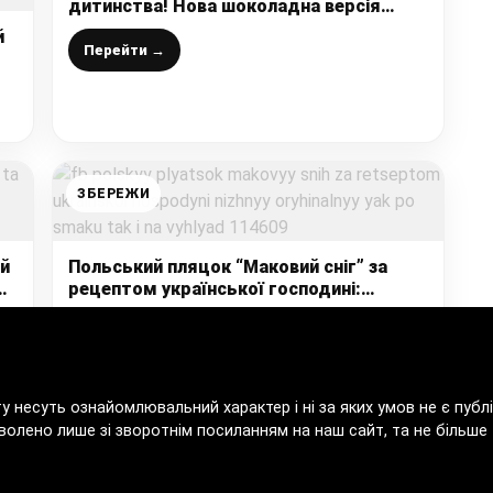
дитинства! Нова шоколадна версія
знаменитого торта «Монастирська
й
хата»
Перейти →
ЗБЕРЕЖИ
ий
Польський пляцок “Маковий сніг” за
ю
рецептом української господині:
ніжний, оригінальний, як по смаку, так і
на вигляд
Перейти →
ту несуть ознайомлювальний характер і ні за яких умов не є пу
волено лише зі зворотнім посиланням на наш сайт, та не більше т