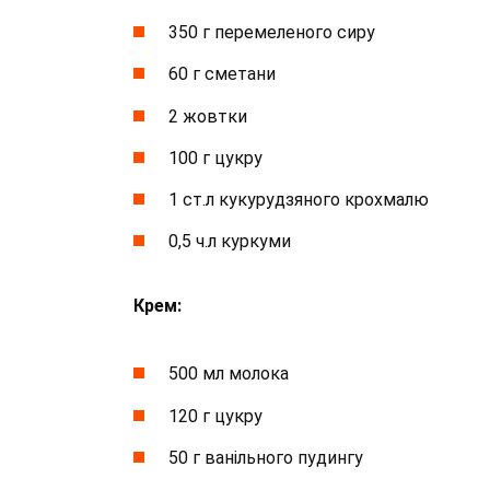
350 г перемеленого сиру
60 г сметани
2 жовтки
100 г цукру
1 ст.л кукурудзяного крохмалю
0,5 ч.л куркуми
Крем:
500 мл молока
120 г цукру
50 г ванільного пудингу