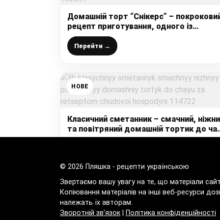
Домашній торт “Снікерс” – покрокови
рецепт приготування, одного із
найсмачніших тортиків
Перейти →
НОВЕ
Класичний сметанник – смачний, ніжн
та повітряний домашній тортик до ча
за рецептом чудової господині
Перейти →
© 2026 Пляшка - рецепти українською
Звертаємо вашу увагу на те, що матеріали сай
Копіювання матеріалів на інші веб-ресурси доз
належать їх авторам.
Зворотній зв’язок
|
Політика конфіденційності