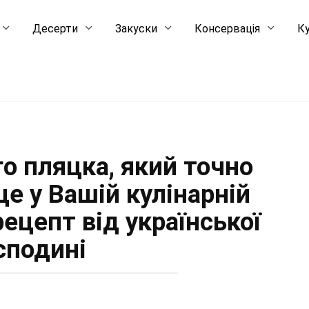
Десерти
Закуски
Консервація
Ку
о пляцка, який точно
це у Вашій кулінарній
рецепт від української
сподині