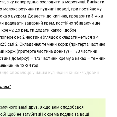
а, яку попередньо охолодити в морозилці. Випікати
о молока розчинити пудинг і поволі, при постійному
ока з цукром. Довести до кипіння, проварити 3-4 хв
іями додавати заварний крем, постійно збиваючи ще
и крему, до решти додати какао і добре
 поперек на 2 частини (пляцок складатиметься з 4
5х25 см! 2. Складання: темний корж (притерта частина
лий корж (притерта частина донизу) – 1/3 частини
стина доверху) – 1/3 частини крему з какао – темний
ильник на 12-24 год.
толом”
мачного вам! друзі, якщо вам сподобався
бі, щоб не загубити! і окрема подяка за ваші