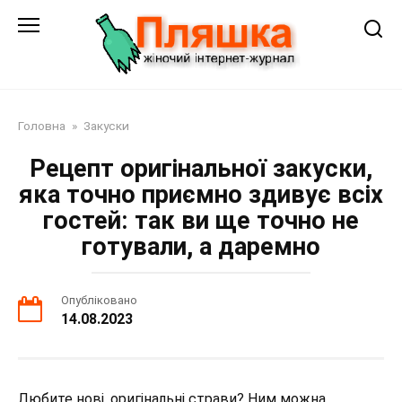
Перейти
до
змісту
Головна
»
Закуски
Рецепт оригінальної закуски,
яка точно приємно здивує всіх
гостей: так ви ще точно не
готували, а даремно
Опубліковано
14.08.2023
Любите нові, оригінальні страви? Ним можна