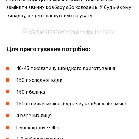
замінити звичну ковбасу або холодець. У будь-якому
випадку, рецепт заслуговує на увагу.
Для приготування потрібно:
40-45 г желатину швидкого приготування
150 г холодної води
150 г балика
150 г шинки можна будь-яку ковбасу або м’ясо
4 варених яйця
Пучок кропу ~ 40 г