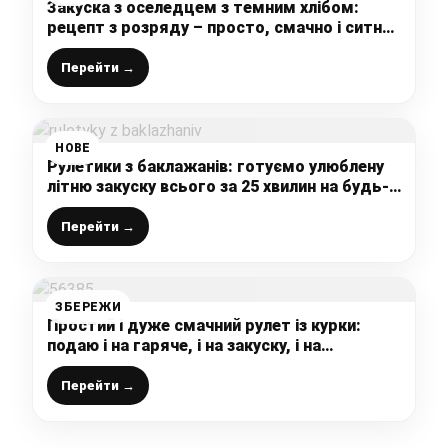
Закуска з оселедцем з темним хлібом:
рецепт з розряду – просто, смачно і ситно,
подаю до будь-якого столу
Перейти →
НОВЕ
Рулетики з баклажанів: готуємо улюблену
літню закуску всього за 25 хвилин на будь-
який стіл
Перейти →
ЗБЕРЕЖИ
Простий і дуже смачний рулет із курки:
подаю і на гаряче, і на закуску, і на
бутербродах – ідеальна заміна магазинній
ковбасі
Перейти →