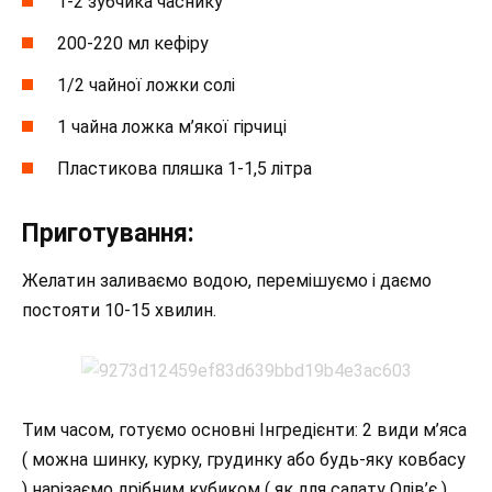
1-2 зубчика часнику
200-220 мл кефіру
1/2 чайної ложки солі
1 чайна ложка м’якої гірчиці
Пластикова пляшка 1-1,5 літра
Приготування:
Желатин заливаємо водою, перемішуємо і даємо
постояти 10-15 хвилин.
Тим часом, готуємо основні Інгредієнти: 2 види м’яса
( можна шинку, курку, грудинку або будь-яку ковбасу
) нарізаємо дрібним кубиком ( як для салату Олів’є ).