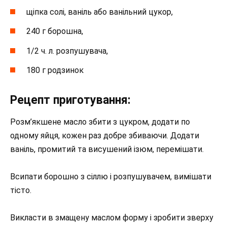
щіпка солі, ваніль або ванільний цукор,
240 г борошна,
1/2 ч. л. розпушувача,
180 г родзинок
Рецепт приготування:
Розм’якшене масло збити з цукром, додати по
одному яйця, кожен раз добре збиваючи. Додати
ваніль, промитий та висушений ізюм, перемішати.
Всипати борошно з сіллю і розпушувачем, вимішати
тісто.
Викласти в змащену маслом форму і зробити зверху