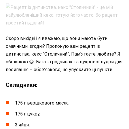
Скоро вихідні і я вважаю, що вони мають бути
смачними, згодні? Пропоную вам рецепт із
дитинства, кекс “Столичний”. Пам’ятаєте, любите? Я
обожнюю 😋. Багато родзинок та цукрової пудри для
посипання – обов’язково, не упускайте ці пункти.
Складники:
175 г вершкового масла
175 г цукру,
3 яйця,