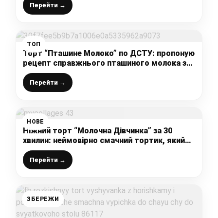
Перейти →
ТОП
Торт “Пташине Молоко” по ДСТУ: пропоную
рецепт справжнього пташиного молока з
покроковим фото
Перейти →
НОВЕ
Ніжний торт “Молочна Дівчинка” за 30
хвилин: неймовірно смачний тортик, який
ми обожнюємо
Перейти →
ЗБЕРЕЖИ