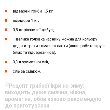
відварені гриби 1,5 кг,
помідори 1 кг,
0,5 кг ріпчастої цибулі,
1 велика головка часнику можна для кольору
додати трохи томатної пасти (якщо робите ікру з
білих та підберезників),
0,3 л ароматної олії,
сіль за смаком.