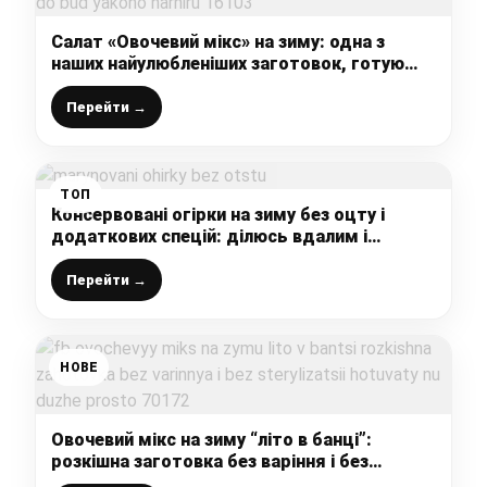
Салат «Овочевий мікс» на зиму: одна з
наших найулюбленіших заготовок, готую
багато, підходить до будь-якого гарніру
Перейти →
ТОП
Консервовані огірки на зиму без оцту і
додаткових спецій: ділюсь вдалим і
корисним рецептом смачної заготовки
Перейти →
НОВЕ
Овочевий мікс на зиму “літо в банці”:
розкішна заготовка без варіння і без
стерилізації, готувати ну дуже просто