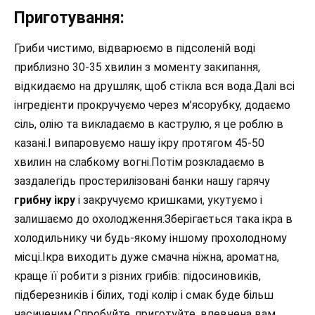
Приготування:
Гриби чистимо, відварюємо в підсоленій воді
приблизно 30-35 хвилин з моменту закипання,
відкидаємо на друшляк, щоб стікла вся вода.Далі всі
інгредієнти прокручуємо через м’ясорубку, додаємо
сіль, олію та викладаємо в каструлю, я це роблю в
казані.І випаровуємо нашу ікру протягом 45-50
хвилин на слабкому вогні.Потім розкладаємо в
заздалегідь простерилізовані банки нашу гарячу
грибну ікру
і закручуємо кришками, укутуємо і
залишаємо до охолодження.Зберігається така ікра в
холодильнику чи будь-якому іншому прохолодному
місці.Ікра виходить дуже смачна ніжна, ароматна,
краще її робити з різних грибів: підосиновиків,
підберезників і білих, тоді колір і смак буде більш
насиченим.Спробуйте, приготуйте, впевнена вам