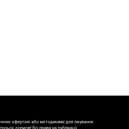
блічною офертою або методиками для лікування.
роьох дописів! Всі права на публікації