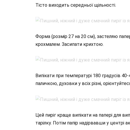
Тісто виходить середньої щільності.
Форма (розмір 27 на 20 см), застеляю папер
крохмалем. Засипати крихтою.
Випікати при температурі 180 градусів 40
паличкою, духовки у всіх різні, орієнтуйтес
Цей пиріг краще випікати на папері для вип
тарілку. Потім папір надірвавши у центрі 