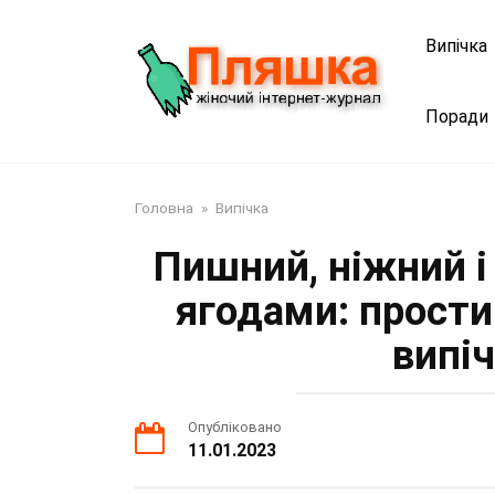
Перейти
до
Випічка
змісту
Поради
Головна
»
Випічка
Пишний, ніжний і
ягодами: прост
випі
Опубліковано
11.01.2023