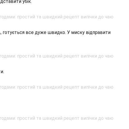
дставити убік.
в, готується все дуже швидко. У миску відправити
и.