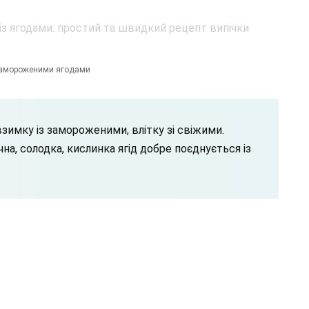
 замороженими ягодами
взимку із замороженими, влітку зі свіжими.
на, солодка, кислинка ягід добре поєднується із