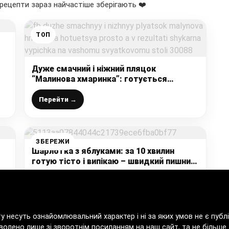
рецепти зараз найчастіше зберігають ❤️
ТОП
ть
Дуже смачний і ніжний пляцок
“Малинова хмаринка”: готується
просто, а в результаті шикарна випічка
на вашому святковому столі
Перейти →
ЗБЕРЕЖИ
Шарлотка з яблуками: за 10 хвилин
готую тісто і випікаю – швидкий пишний
яблучний пиріг для домашнього
чаювання
Перейти →
ту несуть ознайомлювальний характер і ні за яких умов не є пу
волено лише зі зворотнім посиланням на наш сайт, та не більше т