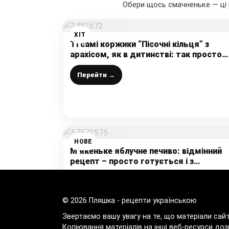
Обери щось смачненьке — ці 
ХІТ
Ті самі коржики “Пісочні кільця” з
арахісом, як в дитинстві: так просто
готуються, а які смачні і ніжні виходя
Перейти →
НОВЕ
М’якеньке яблучне печиво: відмінний
рецепт – просто готується і з
доступних продуктів – без яєць,
молока, вершкового масла (ПІСНИЙ
Перейти →
РЕЦЕПТ)
© 2026 Пляшка - рецепти українською
Звертаємо вашу увагу на те, що матеріали сай
Копіювання матеріалів на інші веб-ресурси доз