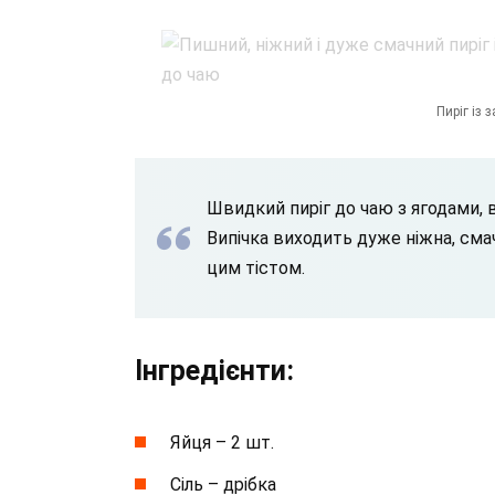
Пиріг із
Швидкий пиріг до чаю з ягодами, 
Випічка виходить дуже ніжна, смач
цим тістом.
Інгредієнти:
Яйця – 2 шт.
Сіль – дрібка