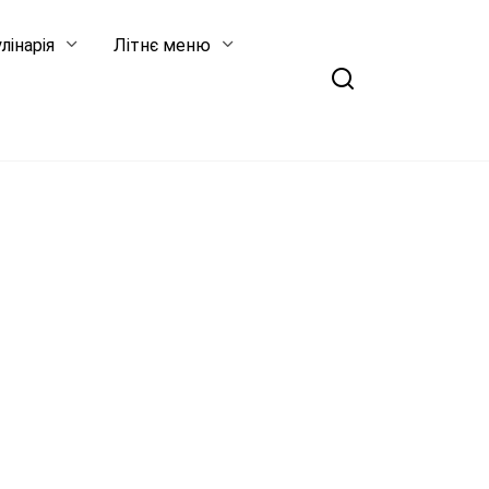
лінарія
Літнє меню