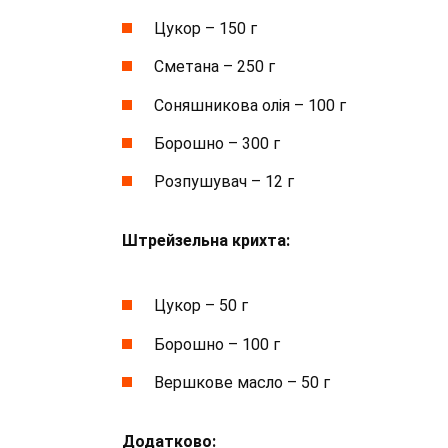
Цукор – 150 г
Сметана – 250 г
Соняшникова олія – 100 г
Борошно – 300 г
Розпушувач – 12 г
Штрейзельна крихта:
Цукор – 50 г
Борошно – 100 г
Вершкове масло – 50 г
Додатково: