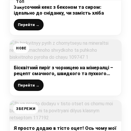
ТОП
Закусочний кекс з беконом та сиром:
ідеально до сніданку, чи замість хліба
Перейти →
НОВЕ
Бісквітний пиріг з чорницею на мінералці –
рецепт смачного, швидкого та пухкого
бісквітного пирога до чаю
Перейти →
ЗБЕРЕЖИ
Я просто додаю в тісто оцет! Ось чому мої