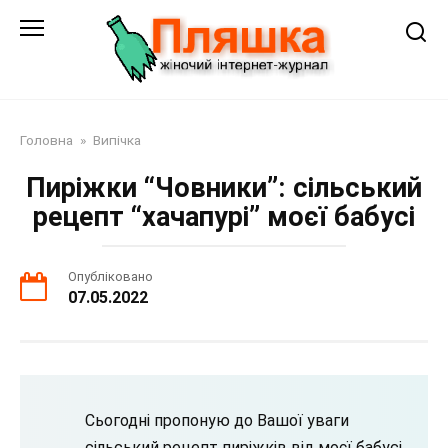
Перейти
до
змісту
Головна
»
Випічка
Пиріжки “Човники”: сільський
рецепт “хачапурі” моєї бабусі
Опубліковано
07.05.2022
Сьогодні пропоную до Вашої уваги
сільський рецепт пиріжків від моєї бабусі