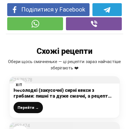
Поділитися у Facebook
Схожі рецепти
Обери щось смачненьке — ці рецепти зараз найчастіше
зберігають ❤️
ХІТ
Несолодкі (закусочні) сирні кекси з
грибами: пишні та дуже смачні, а рецепт
простий і швидкий
Перейти →