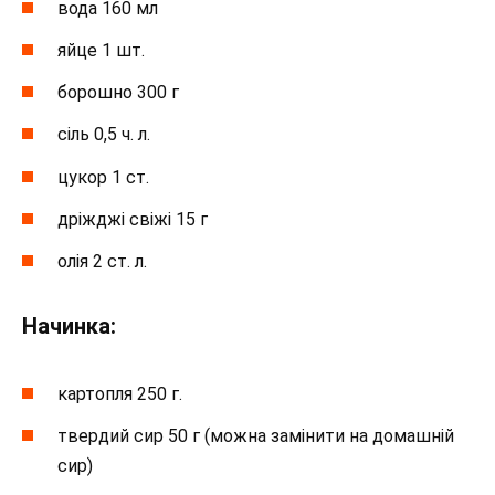
вода 160 мл
яйце 1 шт.
борошно 300 г
сіль 0,5 ч. л.
цукор 1 ст.
дріжджі свіжі 15 г
олія 2 ст. л.
Начинка:
картопля 250 г.
твердий сир 50 г (можна замінити на домашній
сир)