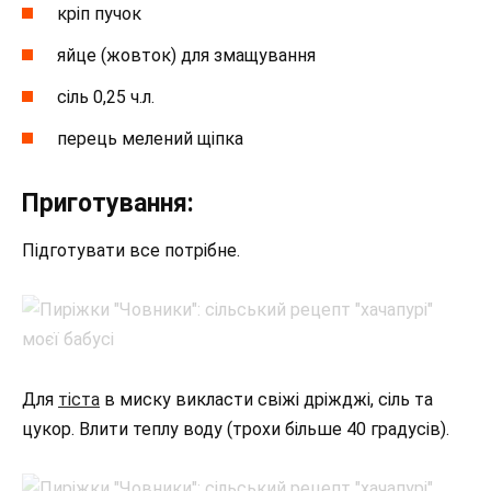
кріп пучок
яйце (жовток) для змащування
сіль 0,25 ч.л.
перець мелений щіпка
Приготування:
Підготувати все потрібне.
Для
тіста
в миску викласти свіжі дріжджі, сіль та
цукор. Влити теплу воду (трохи більше 40 градусів).