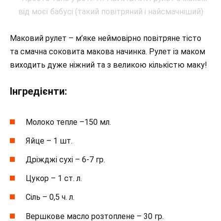
Маковий рулет – м’яке неймовірно повітряне тісто
та смачна соковита макова начинка. Рулет із маком
виходить дуже ніжний та з великою кількістю маку!
Інгредієнти:
Молоко тепле –150 мл.
Яйце – 1 шт.
Дріжджі сухі – 6-7 гр.
Цукор – 1 ст. л.
Сіль – 0,5 ч. л.
Вершкове масло розтоплене – 30 гр.