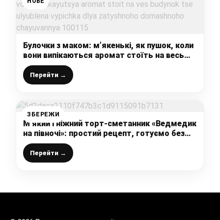
НОВЕ
Булочки з маком: м’якенькі, як пушок, коли
вони випікаються аромат стоїть на весь
будинок – це улюблена випічка для
затишного домашнього чаювання
Перейти →
ЗБЕРЕЖИ
М’який і ніжний торт-сметанник «Ведмедик
на півночі»: простий рецепт, готуємо без
яєць і з сметанним кремом
Перейти →