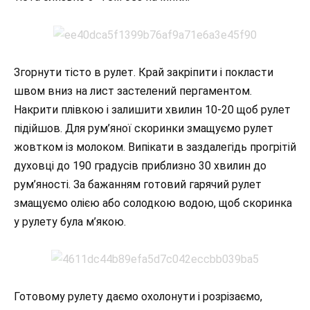
Згорнути тісто в рулет. Край закріпити і покласти
швом вниз на лист застелений пергаментом.
Накрити плівкою і залишити хвилин 10-20 щоб рулет
підійшов. Для рум’яної скоринки змащуємо рулет
жовтком із молоком. Випікати в заздалегідь прогрітій
духовці до 190 градусів приблизно 30 хвилин до
рум’яності. За бажанням готовий гарячий рулет
змащуємо олією або солодкою водою, щоб скоринка
у рулету була м’якою.
Готовому рулету даємо охолонути і розрізаємо,