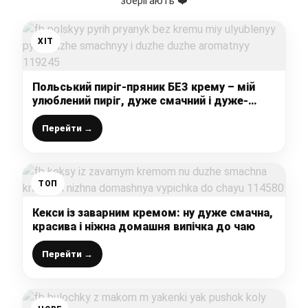
зберігають ❤️
ХІТ
Польський пиріг-пряник БЕЗ крему – мій
улюблений пиріг, дуже смачний і дуже-
дуже ароматний
Перейти →
ТОП
Кекси із заварним кремом: ну дуже смачна,
красива і ніжна домашня випічка до чаю
Перейти →