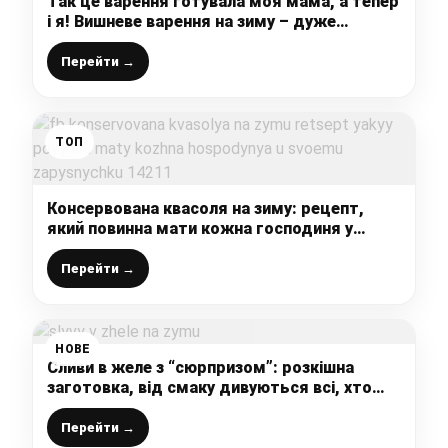
Так це варення готувала моя мама, а тепер
і я! Вишневе варення на зиму – дуже
смачне, красиве і ягідки всі ціленькі
Перейти →
ТОП
Консервована квасоля на зиму: рецепт,
який повинна мати кожна господиня у
своєму записничку
Перейти →
НОВЕ
Сливи в желе з “сюрпризом”: розкішна
заготовка, від смаку дивуються всі, хто
пробує і просять рецепт
Перейти →