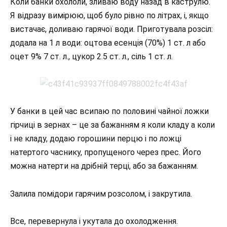
Коли банки охололи, зливаю воду назад в каструлю.
Я відразу вимірюю, щоб було рівно по літрах, і, якщо
вистачає, доливаю гарячої води. Приготувала розсіл:
додала на 1 л води: оцтова есенція (70%) 1 ст. л або
оцет 9% 7 ст. л., цукор 2.5 ст. л., сіль 1 ст. л.
У банки в цей час всипаю по половині чайної ложки
гірчиці в зернах – це за бажанням я коли кладу а коли
і не кладу, додаю горошини перцю і по ложці
натертого часнику, пропущеного через прес. Його
можна натерти на дрібній терці, або за бажанням.
Залила помідори гарячим розсолом, і закрутила.
Все, перевернула і укутала до охолодження.