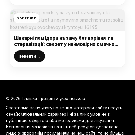
ЗБЕРЕЖИ
Шикарні помідори на зиму без варіння та
стерилізації: секрет у неймовірно смачному
розсолі з гостренькою овочевою крихтою
Перейти →
© 2026 Пляшка - рецепти українською
Звертаємо вашу увагу на те, що матеріали сайту несуть
ознайомлювальний характер і ні за яких умов не є
публічною офертою або методиками для лікування.
Копіювання матеріалів на інші веб-ресурси дозволено
лише зі зворотнім посиланням на наш сайт, та не більше