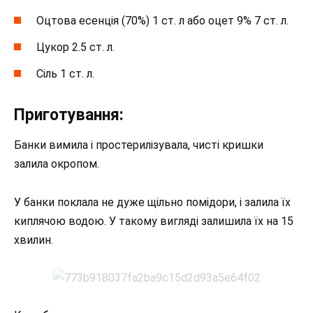
Оцтова есенція (70%) 1 ст. л або оцет 9% 7 ст. л.
Цукор 2.5 ст. л.
Сіль 1 ст. л.
Приготування:
Банки вимила і простерилізувала, чисті кришки
залила окропом.
У банки поклала не дуже щільно помідори, і залила їх
киплячою водою. У такому вигляді залишила їх на 15
хвилин.