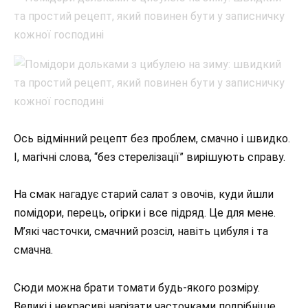
Ось відмінний рецепт без проблем, смачно і швидко.
І, магічні слова, “без стерелізації” вирішують справу.
На смак нагадує старий салат з овочів, куди йшли
помідори, перець, огірки і все підряд. Це для мене.
М’які часточки, смачний розсіл, навіть цибуля і та
смачна.
Сюди можна брати томати будь-якого розміру.
Великі і некрасиві нарізати часточками подрібніше,