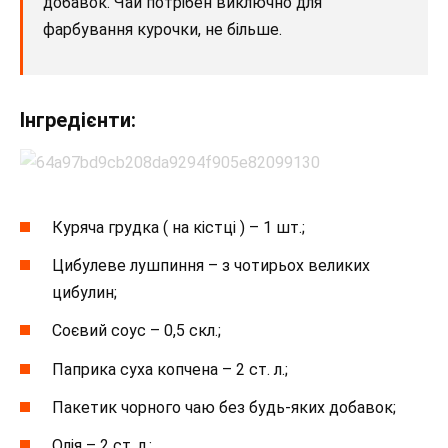
добавок. Чай потрібен виключно для
фарбування курочки, не більше.
Інгредієнти:
Куряча грудка ( на кістці ) – 1 шт.;
Цибулеве лушпиння – з чотирьох великих
цибулин;
Соєвий соус – 0,5 скл.;
Паприка суха копчена – 2 ст. л.;
Пакетик чорного чаю без будь-яких добавок;
Олія – 2 ст. л.;