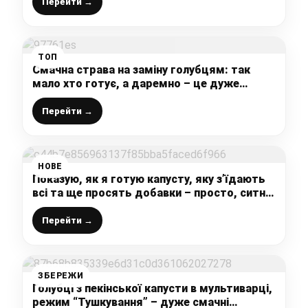
улюбленим рецептом)
Перейти →
ТОП
Смачна страва на заміну голубцям: так
мало хто готує, а даремно – це дуже
смачно
Перейти →
НОВЕ
Показую, як я готую капусту, яку з’їдають
всі та ще просять добавки – просто, ситно
та економно на обід чи вечерю
Перейти →
ЗБЕРЕЖИ
Голубці з пекінської капусти в мультиварці,
режим “Тушкування” – дуже смачні