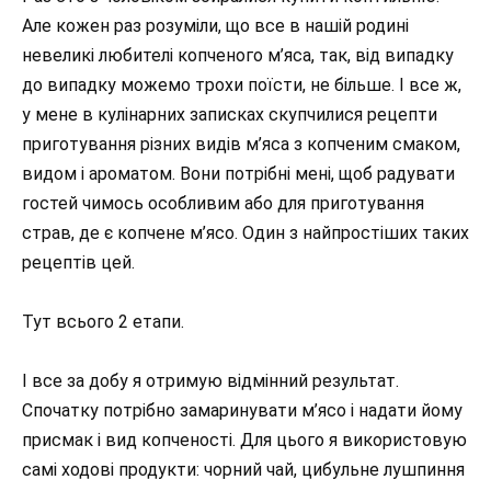
Але кожен раз розуміли, що все в нашій родині
невеликі любителі копченого м’яса, так, від випадку
до випадку можемо трохи поїсти, не більше. І все ж,
у мене в кулінарних записках скупчилися рецепти
приготування різних видів м’яса з копченим смаком,
видом і ароматом. Вони потрібні мені, щоб радувати
гостей чимось особливим або для приготування
страв, де є копчене м’ясо. Один з найпростіших таких
рецептів цей.
Тут всього 2 етапи.
І все за добу я отримую відмінний результат.
Спочатку потрібно замаринувати м’ясо і надати йому
присмак і вид копченості. Для цього я використовую
самі ходові продукти: чорний чай, цибульне лушпиння