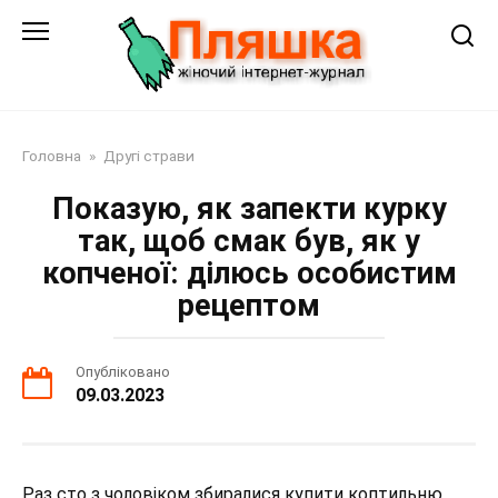
Перейти
до
змісту
Головна
»
Другі страви
Показую, як запекти курку
так, щоб смак був, як у
копченої: ділюсь особистим
рецептом
Опубліковано
09.03.2023
Раз сто з чоловіком збиралися купити коптильню.