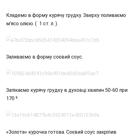
Кладемо в форму курячу грудку. Зверху поливаємо
м’ясо олією. ( 1 ст. л. ).
Заливаємо в форму соєвий соус.
Запікаємо курячу грудку в духовці хвилин 50-60 при
170 ⁰.
«Золота» курочка готова. Соєвий соус закріпив