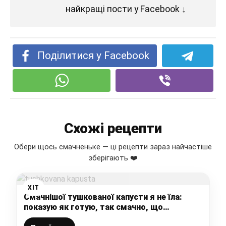
найкращі пости у Facebook ↓
Поділитися у Facebook
Схожі рецепти
Обери щось смачненьке — ці рецепти зараз найчастіше
зберігають ❤️
ХІТ
Смачнішої тушкованої капусти я не їла:
показую як готую, так смачно, що
хочеться їсти щодня (ділюся своїм