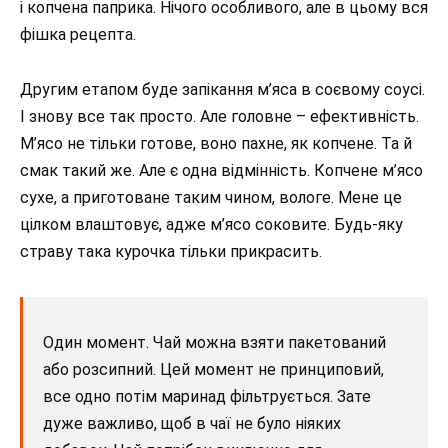
і копчена паприка. Нічого особливого, але в цьому вся
фішка рецепта.
Другим етапом буде запікання м’яса в соєвому соусі.
І знову все так просто. Але головне – ефективність.
М’ясо не тільки готове, воно пахне, як копчене. Та й
смак такий же. Але є одна відмінність. Копчене м’ясо
сухе, а приготоване таким чином, вологе. Мене це
цілком влаштовує, адже м’ясо соковите. Будь-яку
страву така курочка тільки прикрасить.
Один момент. Чай можна взяти пакетований
або розсипний. Цей момент не принциповий,
все одно потім маринад фільтрується. Зате
дуже важливо, щоб в чаї не було ніяких