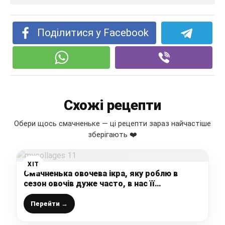
Поділитися у Facebook
Схожі рецепти
Обери щось смачненьке — ці рецепти зараз найчастіше
зберігають ❤️
ХІТ
Смачненька овочева ікра, яку роблю в
сезон овочів дуже часто, в нас її
полюбляють намазувати на хлібчик –
смакота
Перейти →