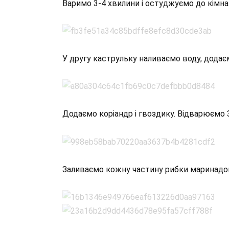
Варимо 3-4 хвилини і остуджуємо до кімна
У другу каструльку наливаємо воду, додає
Додаємо коріандр і гвоздику. Відварюємо 
Заливаємо кожну частину рибки маринадо