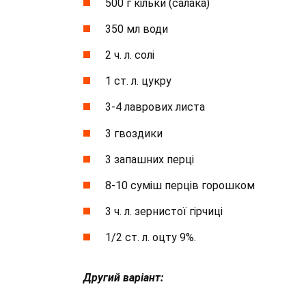
500 г кільки (салака)
350 мл води
2 ч. л. солі
1 ст. л. цукру
3-4 лаврових листа
3 гвоздики
3 запашних перці
8-10 суміш перців горошком
3 ч. л. зернистої гірчиці
1/2 ст. л. оцту 9%.
Другий варіант: