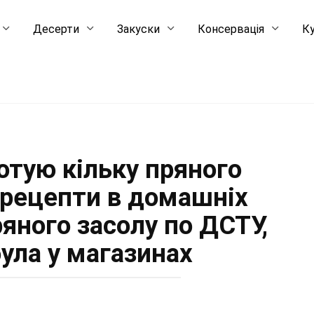
Десерти
Закуски
Консервація
Ку
готую кільку пряного
і рецепти в домашніх
ряного засолу по ДСТУ,
була у магазинах