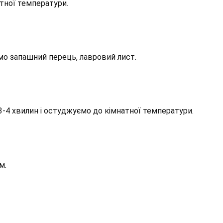
тної температури.
мо запашний перець, лавровий лист.
3-4 хвилин і остуджуємо до кімнатної температури.
м.