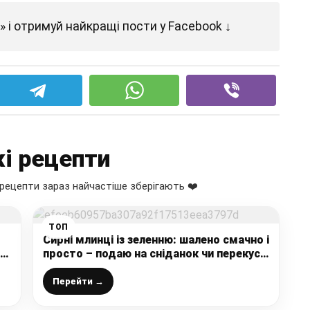
 і отримуй найкращі пости у Facebook ↓
і рецепти
рецепти зараз найчастіше зберігають ❤️
ТОП
Сирні млинці із зеленню: шалено смачно і
ся
просто – подаю на сніданок чи перекус,
та
подобаються всім
Перейти →