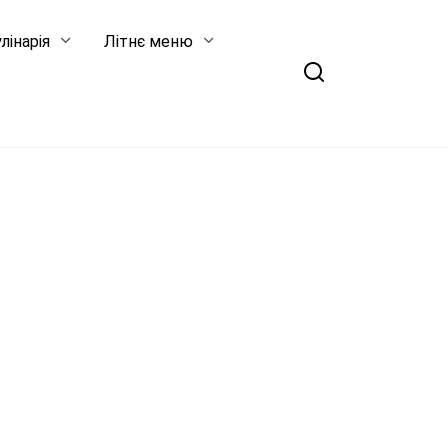
лінарія
Літнє меню