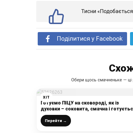
Тисни «Подобається»
Поділитися у Facebook
Схож
Обери щось смачненьке — ці 
ХІТ
Готуємо ПІЦУ на сковороді, як із
духовки – соковита, смачна і готуєть
“на швидку руку”. Тісто без дріжджів 
розпушувача
Перейти →