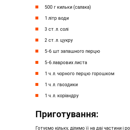
500 г кильки (салака)
1 літр води
3 ст. л. солі
2 ст. л. цукру
5-6 шт запашного перцю
5-6 лаврових листа
1 ч. л. чорного перцю горошком
1 ч. л. гвоздики
1 ч. л. коріандру
Приготування:
Готуємо кільку, ділимо її на дві частини і ро