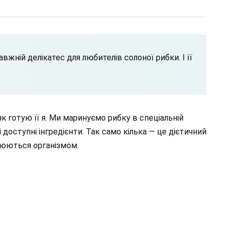
жній делікатес для любителів солоної рибки. І її
як готую її я. Ми маринуємо рибку в спеціальній
і доступні інгредієнти. Так само кілька — це дієтичний
воюються організмом.