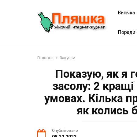
Перейти
до
Випічка
змісту
Поради
Головна
»
Закуски
Показую, як я 
засолу: 2 кращ
умовах. Кілька п
як колись 
Опубліковано
08.12.2022