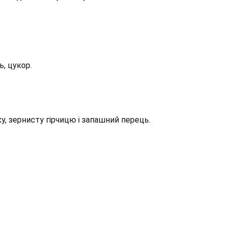
, цукор.
у, зернисту гірчицю і запашний перець.