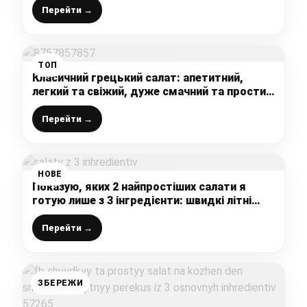
Перейти →
ТОП
Класичний грецький салат: апетитний,
легкий та свіжий, дуже смачний та простий
рецепт із дуже незвичайною заправкою
Перейти →
НОВЕ
Показую, яких 2 найпростіших салати я
готую лише з 3 інгредієнти: швидкі літні
салати буквально за 5 хвилин
Перейти →
ЗБЕРЕЖИ