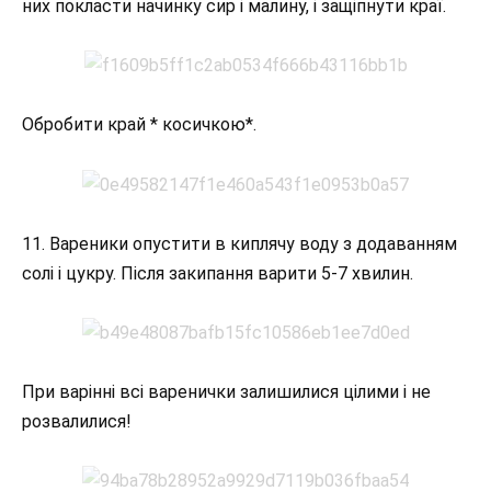
них покласти начинку сир і малину, і защіпнути краї.
Обробити край * косичкою*.
11. Вареники опустити в киплячу воду з додаванням
солі і цукру. Після закипання варити 5-7 хвилин.
При варінні всі варенички залишилися цілими і не
розвалилися!