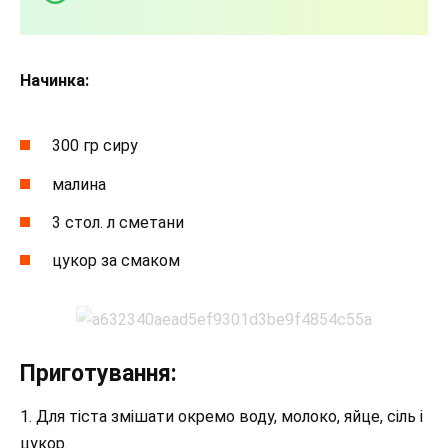
Начинка:
300 гр сиру
малина
3 стол. л сметани
цукор за смаком
Приготування:
1. Для тіста змішати окремо воду, молоко, яйце, сіль і
цукор.