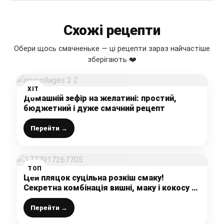
Схожі рецепти
Обери щось смачненьке — ці рецепти зараз найчастіше
зберігають ❤️
ХІТ
Домашній зефір на желатині: простий,
бюджетний і дуже смачний рецепт
Перейти →
ТОП
Цей пляцок суцільна розкіш смаку!
Секретна комбінація вишні, маку і кокосу –
всі проситимуть добавку!
Перейти →