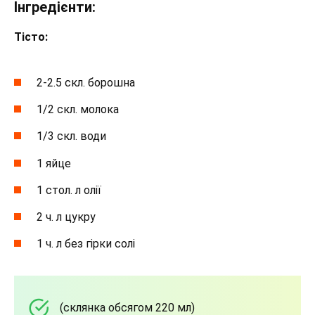
Інгредієнти:
Тісто:
2-2.5 скл. борошна
1/2 скл. молока
1/3 скл. води
1 яйце
1 стол. л олії
2 ч. л цукру
1 ч. л без гірки солі
(склянка обсягом 220 мл)