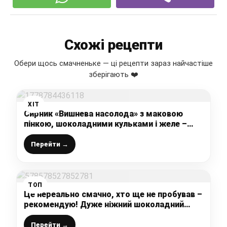
Схожі рецепти
Обери щось смачненьке — ці рецепти зараз найчастіше
зберігають ❤️
ХІТ
Сирник «Вишнева насолода» з маковою
пінкою, шоколадними кульками і желе –
той самий рецепт із Львівської кавярні!
Перейти →
ТОП
Це нереально смачно, хто ще не пробував –
рекомендую! Дуже ніжний шоколадний
пиріг з сирно-банановою начинкою
Перейти →