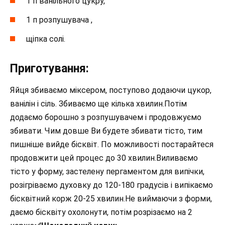
1 п ванільного цукру,
1 п розпушувача ,
щіпка солі.
Приготування:
Яйця збиваємо міксером, поступово додаючи цукор,
ванілін і сіль. Збиваємо ще кілька хвилин.Потім
додаємо борошно з розпушувачем і продовжуємо
збивати. Чим довше Ви будете збивати тісто, тим
пишніше вийде бісквіт. По можливості постарайтеся
продовжити цей процес до 30 хвилин.Виливаємо
тісто у форму, застелену пергаментом для випічки,
розігріваємо духовку до 120-180 градусів і випікаємо
бісквітний корж 20-25 хвилин.Не виймаючи з форми,
даємо бісквіту охолонути, потім розрізаємо на 2