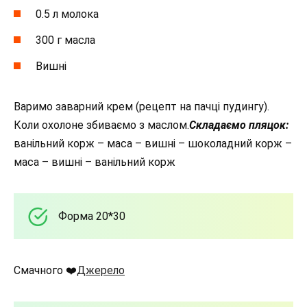
0.5 л молока
300 г масла
Вишні
Варимо заварний крем (рецепт на пачці пудингу).
Коли охолоне збиваємо з маслом.
Складаємо пляцок:
ванільний корж – маса – вишні – шоколадний корж –
маса – вишні – ванільний корж
Форма 20*30
Смачного ❤️
Джерело