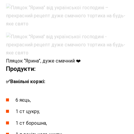
Пляцок “Ярина”, дуже смачний ❤️
Продукти:
✅Ванільні коржі:
6 яєць,
1 ст цукру,
1 ст борошна,