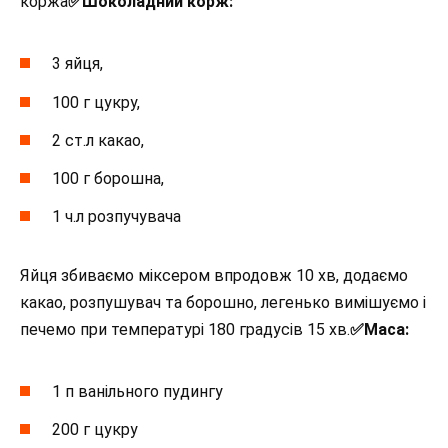
коржа
✅Шоколадний корж:
3 яйця,
100 г цукру,
2 ст.л какао,
100 г борошна,
1 ч.л розпучувача
Яйця збиваємо міксером впродовж 10 хв, додаємо
какао, розпушувач та борошно, легенько вимішуємо і
печемо при температурі 180 градусів 15 хв.
✅Маса:
1 п ванільного пудингу
200 г цукру