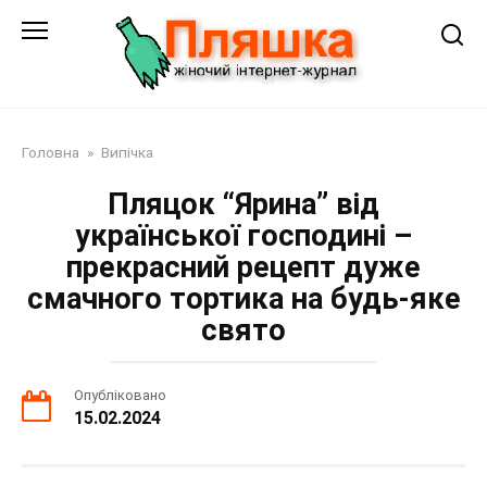
Перейти
до
змісту
Головна
»
Випічка
Пляцок “Ярина” від
української господині –
прекрасний рецепт дуже
смачного тортика на будь-яке
свято
Опубліковано
15.02.2024