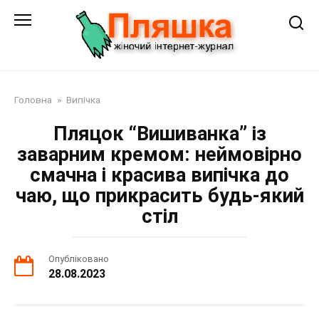
Перейти
до
змісту
Головна
»
Випічка
Пляцок “Вишиванка” із
заварним кремом: неймовірно
смачна і красива випічка до
чаю, що прикрасить будь-який
стіл
Опубліковано
28.08.2023