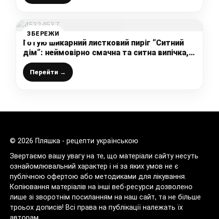
ЗБЕРЕЖИ
Готую шикарний листковий пиріг “Ситний
дім”: неймовірно смачна та ситна випічка,
такий рецепт вас точно здивує – без
дріжджів, без соди і розпушувача
Перейти →
© 2026 Пляшка - рецепти українською
Звертаємо вашу увагу на те, що матеріали сайту несуть
ознайомлювальний характер і ні за яких умов не є
публічною офертою або методиками для лікування.
Копіювання матеріалів на інші веб-ресурси дозволено
лише зі зворотнім посиланням на наш сайт, та не більше
троьох дописів! Всі права на публікації належать їх
авторам.