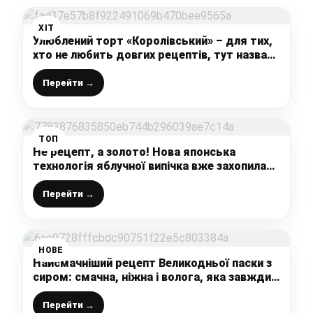
ХІТ
Улюблений торт «Королівський» – для тих,
хто не любить довгих рецептів, тут назва
говорить сама за себе
Перейти →
ТОП
Не рецепт, а золото! Нова японська
технологія яблучної випічка вже захопила
увесь світ, тепер цю випічку до чаю готую
тільки так – геніально!
Перейти →
НОВЕ
Найсмачніший рецепт Великодньої паски з
сиром: смачна, ніжна і волога, яка завжди
виходить і в усіх – зберігайте рецепт!
Перейти →