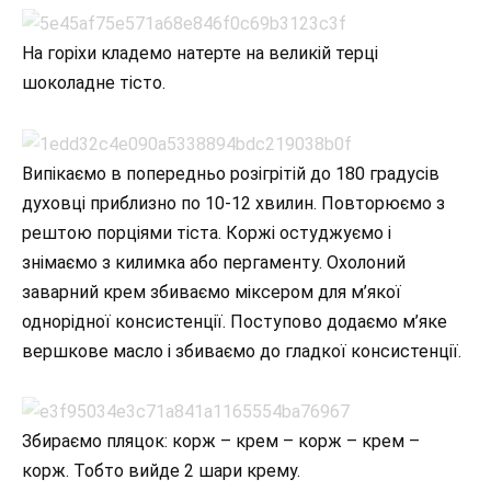
На горіхи кладемо натерте на великій терці
шоколадне тісто.
Випікаємо в попередньо розігрітій до 180 градусів
духовці приблизно по 10-12 хвилин. Повторюємо з
рештою порціями тіста. Коржі остуджуємо і
знімаємо з килимка або пергаменту. Охолоний
заварний крем збиваємо міксером для м’якої
однорідної консистенції. Поступово додаємо м’яке
вершкове масло і збиваємо до гладкої консистенції.
Збираємо пляцок: корж – крем – корж – крем –
корж. Тобто вийде 2 шари крему.