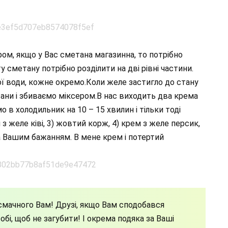
ом, якщо у Вас сметана магазинна, то потрібно
у сметану потрібно розділити на дві рівні частини.
ї води, кожне окремо.Коли желе застигло до стану
тани і збиваємо міксером.В нас виходить два крема
о в холодильник на 10 – 15 хвилин і тільки тоді
 з желе ківі, 3) жовтий корж, 4) крем з желе персик,
 Вашим бажанням. В мене крем і потертий
мачного Вам! Друзі, якщо Вам сподобався
бі, щоб не загубити! І окрема подяка за Ваші