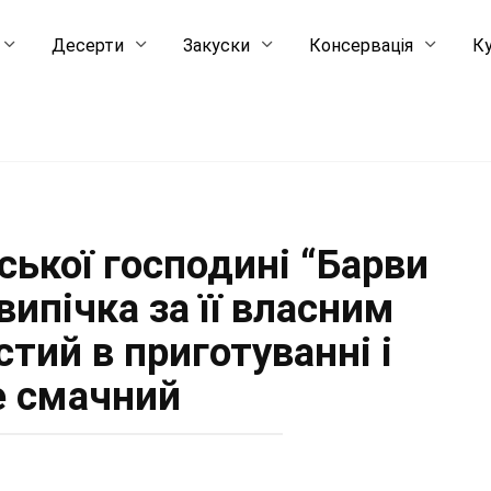
Десерти
Закуски
Консервація
Ку
ської господині “Барви
випічка за її власним
тий в приготуванні і
 смачний