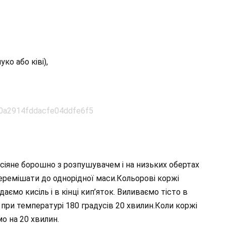
ко або ківі),
сіяне борошно з розпушувачем і на низьких обертах
 перемішати до однорідної маси.Кольорові коржі
даємо кисіль і в кінці кип’яток. Виливаємо тісто в
при температурі 180 градусів 20 хвилин.Коли коржі
о на 20 хвилин.