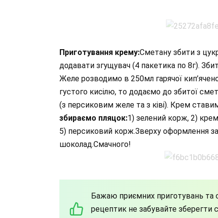
Приготування крему:
Сметану збити з цукр
додавати згущувач (4 пакетика по 8г). Збит
Желе розводимо в 250мл гарячої кип’ячено
густого кисілю, то додаємо до збитої сме
(з персиковим желе та з ківі). Крем ставим
збираємо пляцок:
1) зелений корж, 2) крем
5) персиковий корж.Зверху оформлення за
шоколад.Смачного!
Бажаю приємних приготувань та с
рецептик не забувайте зберегти со