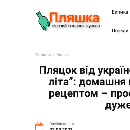
Перейти
до
Випічка
змісту
Поради
Головна
»
Випічка
Пляцок від україн
літа”: домашня 
рецептом – прос
дуже
Опубліковано
22.09.2023