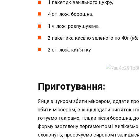
1 пакетик ванільного цукру,
4 ст. лож. борошна,
1 ч. лож. розпушувача,
2 пакетика кисілю зеленого по 40г (яблу
2 ст. лож. кип’ятку.
Приготування:
Яйця з цукром збити міксером, додати про
збити міксером, в кінці додати кип’яток і
готуємо так само, тільки після борошна, до
форму застелену пергаментом і випікаємо 
охолонуть, просочуємо сиропом і залишаєм