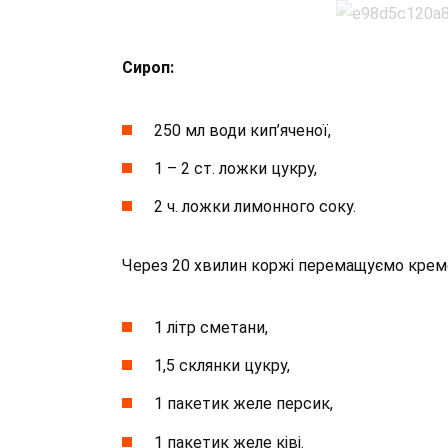
Сироп:
250 мл води кип’яченої,
1 – 2 ст. ложки цукру,
2 ч. ложки лимонного соку.
Через 20 хвилин коржі перемащуємо кремом
1 літр сметани,
1,5 склянки цукру,
1 пакетик желе персик,
1 пакетик желе ківі.