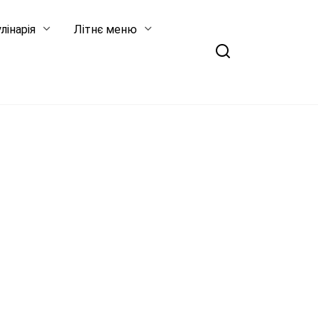
лінарія
Літнє меню