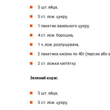
5 шт. яйця,
5 ст. лож. цукру,
1 пакетик ванільного цукру,
4 ст. лож. борошна,
1 ч. лож. розпушувача,
2 пакетика кисілю по 40г (персик або
2 ст. ложки кип’ятку.
Зелений корж:
5 шт. яйця,
5 ст. лож. цукру,