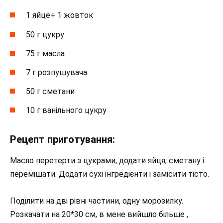
1 яйце+ 1 жовток
50 г цукру
75 г масла
7 г розпушувача
50 г сметани
10 г ванільного цукру
Рецепт приготування:
Масло перетерти з цукрами, додати яйця, сметану і
перемішати. Додати сухі інгредієнти і замісити тісто.
Поділити на дві рівні частини, одну морозилку.
Розкачати на 20*30 см, в мене вийшло більше ,