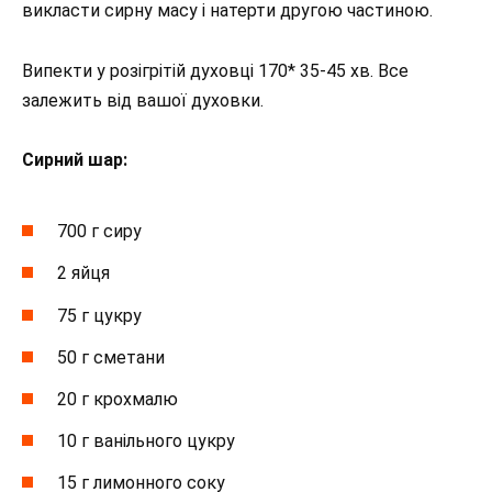
викласти сирну масу і натерти другою частиною.
Випекти у розігрітій духовці 170* 35-45 хв. Все
залежить від вашої духовки.
Сирний шар:
700 г сиру
2 яйця
75 г цукру
50 г сметани
20 г крохмалю
10 г ванільного цукру
15 г лимонного соку