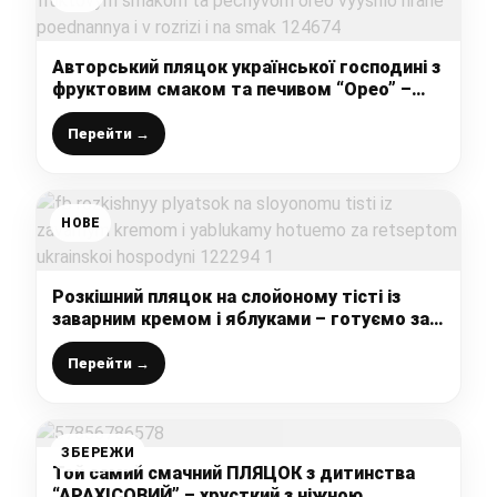
Авторський пляцок української господині з
фруктовим смаком та печивом “Орео” –
вийшло гране поєднання і в розрізі, і на
смак
Перейти →
НОВЕ
Розкішний пляцок на слойоному тісті із
заварним кремом і яблуками – готуємо за
рецептом української господині
Перейти →
ЗБЕРЕЖИ
Той самий смачний ПЛЯЦОК з дитинства
“АРАХІСОВИЙ” – хрусткий з ніжною