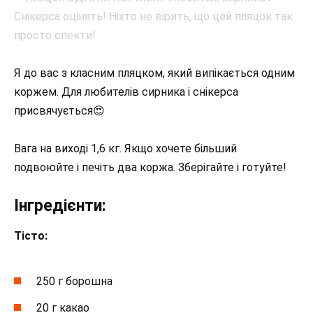
Я до вас з класним пляцком, який випікається одним
коржем. Для любителів сирника і снікерса
присвячується😍
Вага на виході 1,6 кг. Якщо хочете більший
подвоюйте і печіть два коржа. Зберігайте і готуйте!
Інгредієнти:
Тісто:
250 г борошна
20 г какао