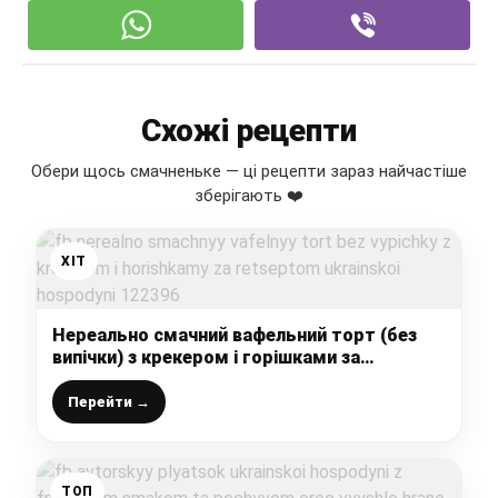
Схожі рецепти
Обери щось смачненьке — ці рецепти зараз найчастіше
зберігають ❤️
ХІТ
Нереально смачний вафельний торт (без
випічки) з крекером і горішками за
рецептом української господині
Перейти →
ТОП