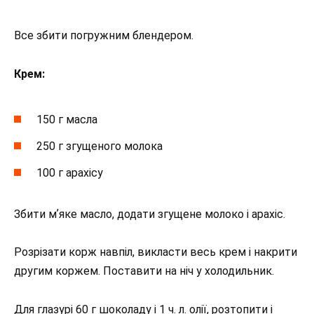
Все збити погружним блендером.
Крем:
150 г масла
250 г згущеного молока
100 г арахісу
Збити мʼяке масло, додати згущене молоко і арахіс.
Розрізати корж навпіл, викласти весь крем і накрити
другим коржем. Поставити на ніч у холодильник.
Для глазурі 60 г шоколаду і 1 ч. л. олії, розтопити і