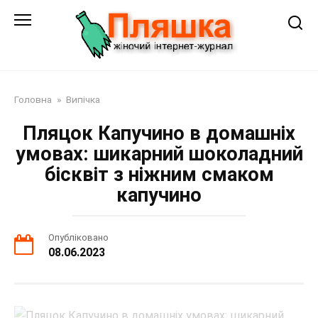
Перейти
до
змісту
Головна
»
Випічка
Пляцок Капучино в домашніх
умовах: шикарний шоколадний
бісквіт з ніжним смаком
капучино
Опубліковано
08.06.2023