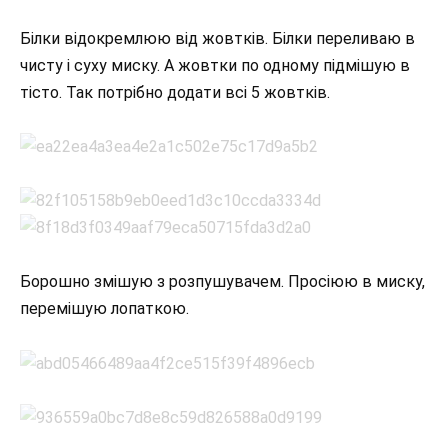
Білки відокремлюю від жовтків. Білки переливаю в
чисту і суху миску. А жовтки по одному підмішую в
тісто. Так потрібно додати всі 5 жовтків.
Борошно змішую з розпушувачем. Просіюю в миску,
перемішую лопаткою.