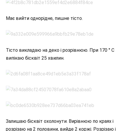
Має вийти однорідне, пишне тісто.
Тісто викладаю на деко і розрівнюю. При 170 ° С
випікаю бісквіт 25 хвилин.
Залишаю бісквіт охолонути. Вирівнюю по краях і
розрізаю на 2 половини, вийде 2 коржі. Розрізаю і