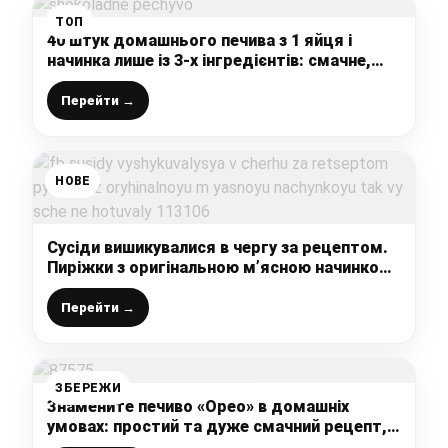
ТОП
40 штук домашнього печива з 1 яйця і
начинка лише із 3-х інгредієнтів: смачне,
ніжне, м’яке і ароматне, такого в магазині
не купиш
Перейти →
НОВЕ
Сусіди вишикувалися в чергу за рецептом.
Пиріжки з оригінальною м’ясною начинкою:
так ви ще не готували
Перейти →
ЗБЕРЕЖИ
Знамените печиво «Орео» в домашніх
умовах: простий та дуже смачний рецепт,
мої дітки “на 7 небі” від щастя