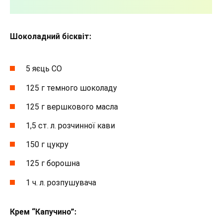
Шоколадний бісквіт:
5 яєць СО
125 г темного шоколаду
125 г вершкового масла
1,5 ст. л. розчинної кави
150 г цукру
125 г борошна
1 ч. л. розпушувача
Крем “Капучино”: