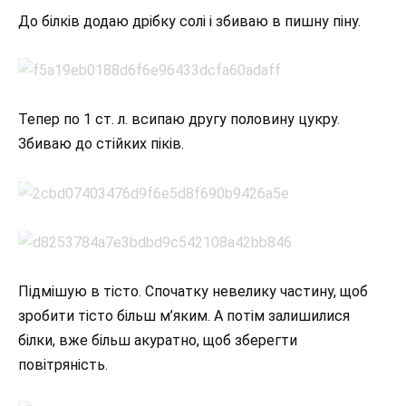
До білків додаю дрібку солі і збиваю в пишну піну.
Тепер по 1 ст. л. всипаю другу половину цукру.
Збиваю до стійких піків.
Підмішую в тісто. Спочатку невелику частину, щоб
зробити тісто більш м’яким. А потім залишилися
білки, вже більш акуратно, щоб зберегти
повітряність.