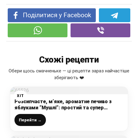
Поділитися у Facebook
Схожі рецепти
Обери щось смачненьке — ці рецепти зараз найчастіше
зберігають ❤️
ХІТ
Розсипчасте, м’яке, ароматне печиво з
яблуками “Мушлі”: простий та супер
бюджетний рецепт, з пісочного тіста без
яєць, зберігайте, щоб не загубити
Перейти →