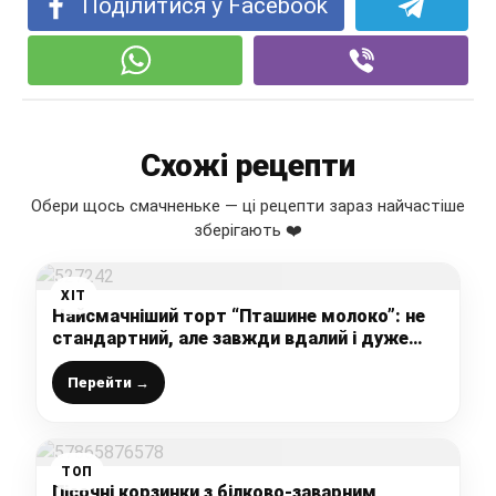
Поділитися у Facebook
Схожі рецепти
Обери щось смачненьке — ці рецепти зараз найчастіше
зберігають ❤️
ХІТ
Найсмачніший торт “Пташине молоко”: не
стандартний, але завжди вдалий і дуже
смачний рецепт шикарного торта до будь-
якого столу
Перейти →
ТОП
Пісочні корзинки з білково-заварним