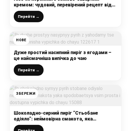
кремом: чудовий, перевірений рецепт від
української господині
Перейти →
НОВЕ
Дуже простий насипний пиріг з ягодами –
це найсмачніша випічка до чаю
Перейти →
ЗБЕРЕЖИ
Шоколадно-сирний пиріг “Стьобане
одіяло”: неймовірна смакота, яка
сподобається всім, проста і доступна
випічка до чаю
Перейти →