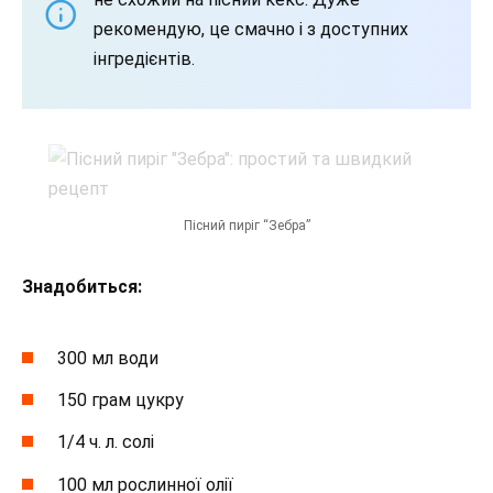
рекомендую, це смачно і з доступних
інгредієнтів.
Пісний пиріг “Зебра”
Знадобиться:
300 мл води
150 грам цукру
1/4 ч. л. солі
100 мл рослинної олії