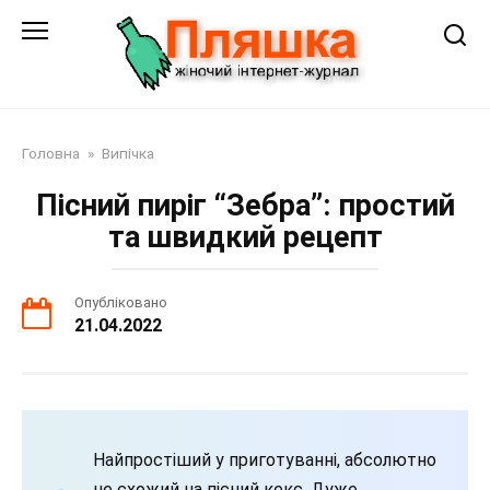
Перейти
до
змісту
Головна
»
Випічка
Пісний пиріг “Зебра”: простий
та швидкий рецепт
Опубліковано
21.04.2022
Найпростіший у приготуванні, абсолютно
не схожий на пісний кекс. Дуже