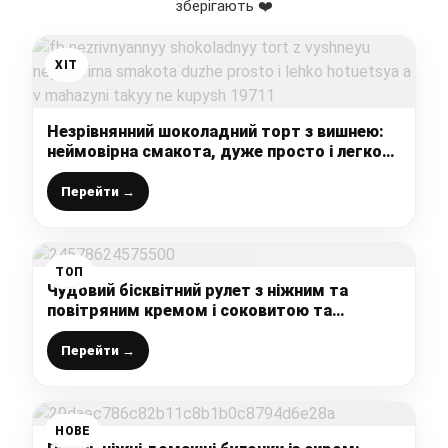
зберігають ❤️
ХІТ
Незрівнянний шоколадний торт з вишнею:
неймовірна смакота, дуже просто і легко
готується, а в магазині такий не купиш
Перейти →
ТОП
Чудовий бісквітний рулет з ніжним та
повітряним кремом і соковитою та
ароматною ягодою
Перейти →
НОВЕ