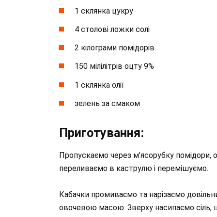
1 склянка цукру
4 столові ложки солі
2 кілограми помідорів
150 мілілітрів оцту 9%
1 склянка олії
зелень за смаком
Приготування:
Пропускаємо через м’ясорубку помідори, о
переливаємо в каструлю і перемішуємо.
Кабачки промиваємо та нарізаємо довільн
овочевою масою. Зверху насипаємо сіль, ц