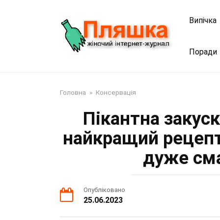
Перейти
до
Випічка
змісту
Поради
Головна
»
Консервація
Пікантна закуск
найкращий рецепт 
дуже сма
Опубліковано
25.06.2023