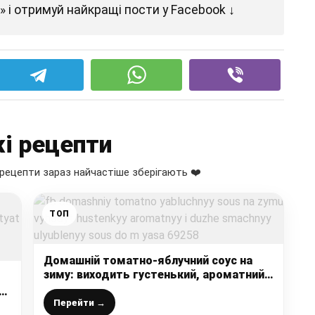
 і отримуй найкращі пости у Facebook ↓
і рецепти
рецепти зараз найчастіше зберігають ❤️
ТОП
Домашній томатно-яблучний соус на
зиму: виходить густенький, ароматний і
дуже смачний – улюблений соус до
м’яса
Перейти →