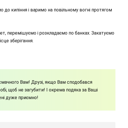
 до кипіння і варимо на повільному вогні протягом
цет, перемішуємо і розкладаємо по банках. Закатуємо
сце зберігання.
мачного Вам! Друзі, якщо Вам сподобався
бі, щоб не загубити! І окрема подяка за Ваші
ені дуже приємно!