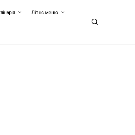
лінарія
Літнє меню