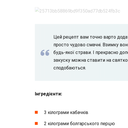
Цей рецепт вам точно варто додат
просто чудово смачні. Взимку во
будь-якої страви. І прекрасно до
закуску можна ставити на святко
сподобаються.
Інгредієнти:
3 кілограми кабачків
2 кілограми болгарського перцю