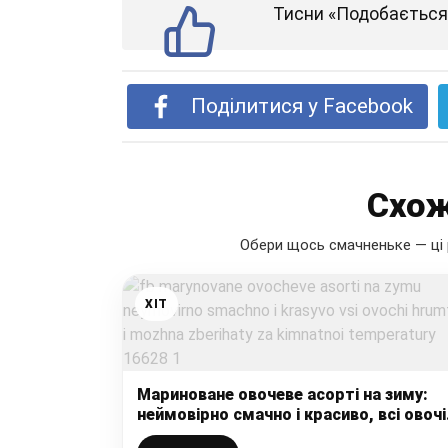
Тисни «Подобається»
Поділитися у Facebook
Схож
Обери щось смачненьке — ці 
ХІТ
Мариноване овочеве асорті на зиму:
неймовірно смачно і красиво, всі овочі
хрумтять і можна зберігати за