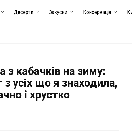
Десерти
Закуски
Консервація
Ку
а з кабачків на зиму:
з усіх що я знаходила,
чно і хрустко