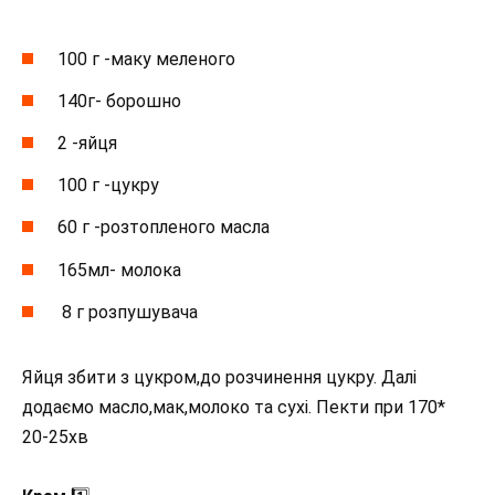
100 г -маку меленого
140г- борошно
2 -яйця
100 г -цукру
60 г -розтопленого масла
165мл- молока
8 г розпушувача
Яйця збити з цукром,до розчинення цукру. Далі
додаємо масло,мак,молоко та сухі. Пекти при 170*
20-25хв