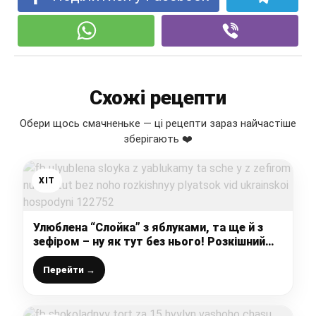
Схожі рецепти
Обери щось смачненьке — ці рецепти зараз найчастіше
зберігають ❤️
ХІТ
Улюблена “Слойка” з яблуками, та ще й з
зефіром – ну як тут без нього! Розкішний
пляцок від української господині!
Перейти →