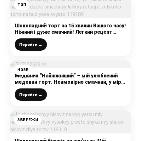
ТОП
Шоколадний торт за 15 хвилин Вашого часу!
Ніжний і дуже смачний! Легкий рецепт
великого торта на будь-яке свято!
Перейти →
НОВЕ
Медівник “Найніжніший” – мій улюблений
медовий торт. Неймовірно смачний, у міру
солодкий, з вираженим медовим смаком
Перейти →
ЗБЕРЕЖИ
Шоколадний бісквіт на кип’ятку. Мій