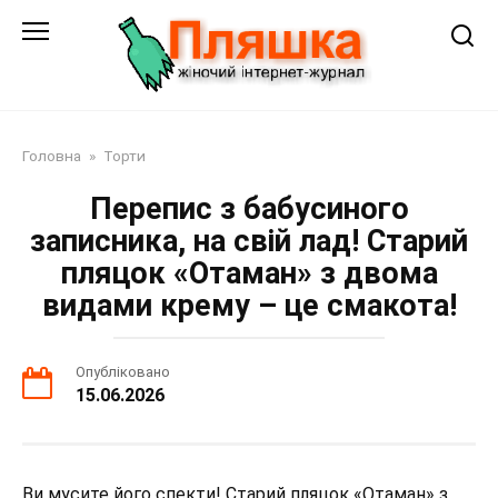
Перейти
до
змісту
Головна
»
Торти
Перепис з бабусиного
записника, на свій лад! Старий
пляцок «Отаман» з двома
видами крему – це смакота!
Опубліковано
15.06.2026
Ви мусите його спекти! Старий пляцок «Отаман» з