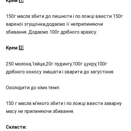
Крем
1️⃣
150г масла збити до пишноти і по ложці ввести 150г
вареної згущонки,додаємо її неприпиняючи
збивання. Додаємо 100г дрібного арахісу.
Крем
2️⃣
250 молока,1яйце,20г пудингу,100г цукру,100г
дрібного кокосу змішати і зварити до загустіння.
Охолодити до кімн.темп.
150 г масла мʼякого збити і по ложці ввести заварну
масу не припиняючи збивання.
Скласти: