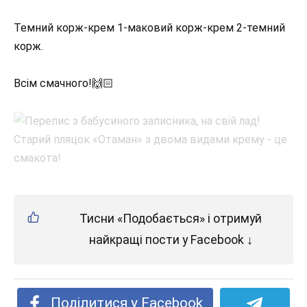
Темний корж-крем 1-маковий корж-крем 2-темний
корж.
Всім смачного!🙌🏻
Тисни «Подобається» і отримуй
найкращі пости у Facebook ↓
Поділитися у Facebook