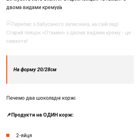
двома видами крему🍰
На форму 20/28см
Печемо два шоколадні коржі.
📌Продукти на ОДИН корж:
2-яйця