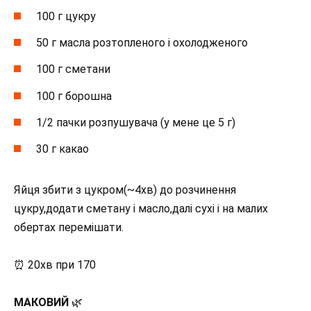
100 г цукру
50 г масла розтопленого і охолодженого
100 г сметани
100 г борошна
1/2 пачки розпушувача (у мене це 5 г)
30 г какао
Яйця збити з цукром(~4хв) до розчинення
цукру,додати сметану і масло,далі сухі і на малих
обертах перемішати.
⏰ 20хв при 170
МАКОВИЙ
🌿