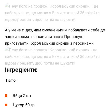
А у мене є ідея, чим смачненьким побалувати себе до
чашки ароматної кави чи чаю☺️Пропоную
приготувати Королівський сирник з персиками.
Інгредієнти:
Тісто
:
Яйця 2 шт
Цукор 50 гр