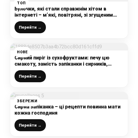
ТОП
Булочки, які стали справжнім хітом в
інтернеті – м’які, повітряні, зі згущеним
молоком, але начинку різну можна робити
Перейти →
НОВЕ
Сирний пиріг із сухофруктами: печу цю
смакоту, замість запіканки і сирників,
простий рецепт
Перейти →
ЗБЕРЕЖИ
Сирна запіканка – ці рецепти повинна мати
кожна господиня
Перейти →