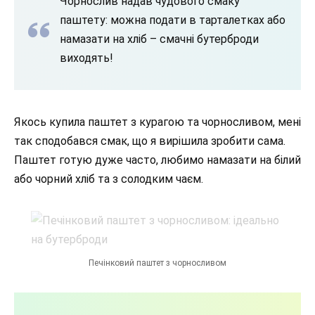
Чорнослив надав чудового смаку
паштету: можна подати в тарталетках або
намазати на хліб – смачні бутерброди
виходять!
Якось купила паштет з курагою та чорносливом, мені
так сподобався смак, що я вирішила зробити сама.
Паштет готую дуже часто, любимо намазати на білий
або чорний хліб та з солодким чаєм.
Печінковий паштет з чорносливом