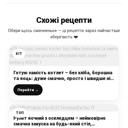
Схожі рецепти
Обери щось смачненьке — ці рецепти зараз найчастіше
зберігають ❤️
ХІТ
Готую замість котлет – без хліба, борошна
та яєць: дуже смачно, просто і швидше ніж
звичайні котлети
Перейти →
ТОП
Рулет яєчний з оселедцем – неймовірно
смачна закуска на будь-який стіл,