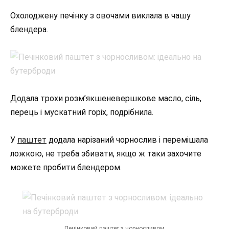
Охолоджену печінку з овочами виклала в чашу
блендера.
Додала трохи розм’якшеневершкове масло, сіль,
перець і мускатний горіх, подрібнила.
У
паштет
додала нарізаний чорнослив і перемішала
ложкою, не треба збивати, якщо ж таки захочите
можете пробити блендером.
Печінковий паштет з чорносливом