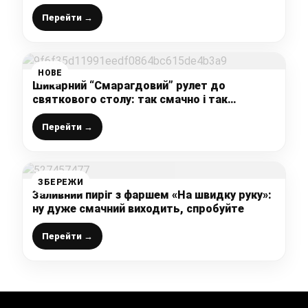
недорого, просто і результат вас порадує
Перейти →
НОВЕ
Шикарний “Смарагдовий” рулет до
святкового столу: так смачно і так
красиво, що гості будуть в захваті
Перейти →
ЗБЕРЕЖИ
Заливний пиріг з фаршем «На швидку руку»:
ну дуже смачний виходить, спробуйте
Перейти →