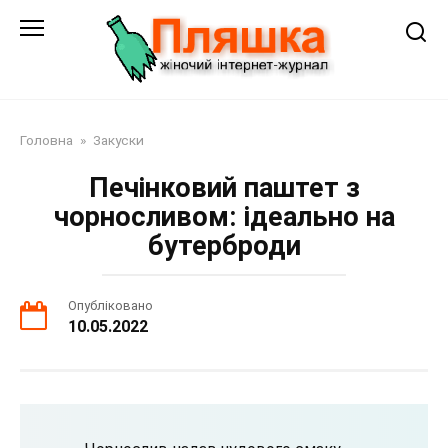
Перейти
до
змісту
Головна
»
Закуски
Печінковий паштет з
чорносливом: ідеально на
бутерброди
Опубліковано
10.05.2022