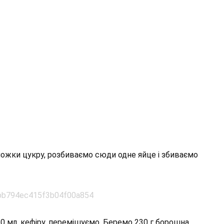
ложки цукру, розбиваємо сюди одне яйце і збиваємо
0 мл. кефіру, перемішуємо. Беремо 230 г борошна,