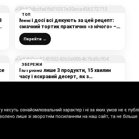
ТОП
3
Мені і досі всі дякують за цей рецепт:
смачний тортик практично «з нічого» –
простіше і смачніше рецепта не знаю
Перейти →
ЗБЕРЕЖИ
се
Потрібно лише 3 продукти, 15 хвилин
часу і яскравий десерт, як з
кондитерської, на вашому столі: це
просто кулінарна знахідка, яку
Перейти →
обожнюють діти
ту несуть ознайомлювальний характер і ні за яких умов не є пу
волено лише зі зворотнім посиланням на наш сайт, та не більше т