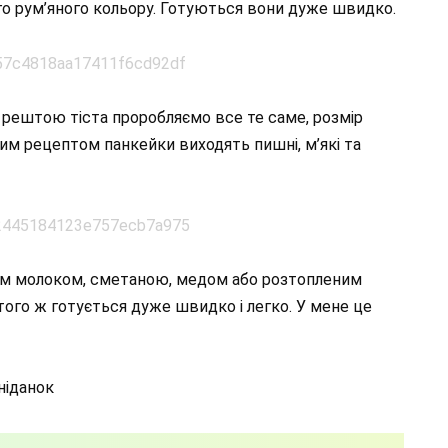
го рум’яного кольору. Готуються вони дуже швидко.
з рештою тіста проробляємо все те саме, розмір
им рецептом панкейки виходять пишні, м’які та
ком молоком, сметаною, медом або розтопленим
того ж готується дуже швидко і легко. У мене це
ніданок