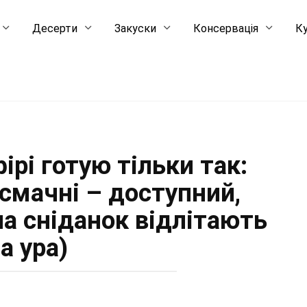
Десерти
Закуски
Консервація
Ку
ірі готую тільки так:
 смачні – доступний,
на сніданок відлітають
а ура)