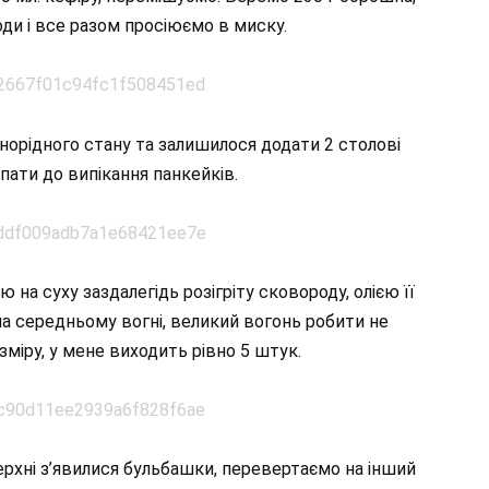
ди і все разом просіюємо в миску.
орідного стану та залишилося додати 2 столові
пати до випікання панкейків.
а суху заздалегідь розігріту сковороду, олією її
а середньому вогні, великий вогонь робити не
міру, у мене виходить рівно 5 штук.
верхні з’явилися бульбашки, перевертаємо на інший