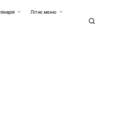
лінарія
Літнє меню