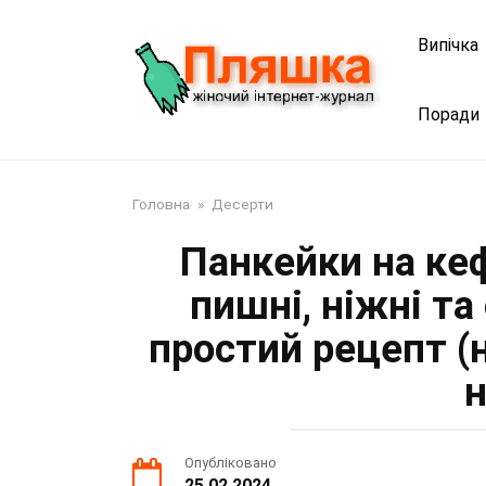
Перейти
до
Випічка
змісту
Поради
Головна
»
Десерти
Панкейки на кеф
пишні, ніжні та
простий рецепт (
н
Опубліковано
25.02.2024