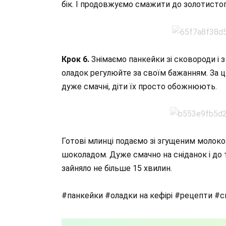
бік. І продовжуємо смажити до золотисто
Крок 6.
Знімаємо панкейки зі сковороди і 
оладок регулюйте за своїм бажанням. За ц
дуже смачні, діти їх просто обожнюють.
Готові млинці подаємо зі згущеним моло
шоколадом. Дуже смачно на сніданок і до 
зайняло не більше 15 хвилин.
#панкейки #оладки на кефірі #рецепти #с