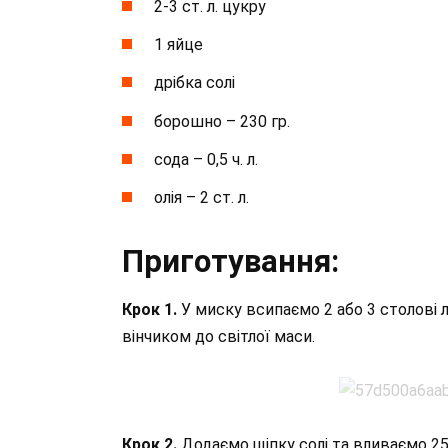
2-3 ст. л. цукру
1 яйце
дрібка солі
борошно – 230 гр.
сода – 0,5 ч. л.
олія – 2 ст. л.
Приготування:
Крок 1.
У миску всипаємо 2 або 3 столові 
вінчиком до світлої маси.
Крок 2.
Додаємо щіпку солі та вливаємо 25