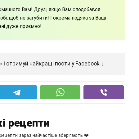
мачного Вам! Друзі, якщо Вам сподобався
бі, щоб не загубити! І окрема подяка за Ваші
ені дуже приємно!
 і отримуй найкращі пости у Facebook ↓
і рецепти
рецепти зараз найчастіше зберігають ❤️