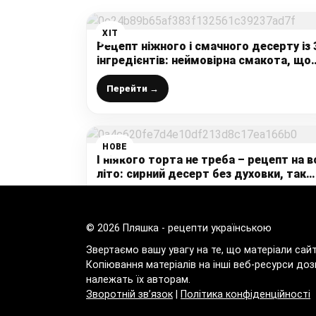
ХІТ
Рецепт ніжного і смачного десерту із 
інгредієнтів: неймовірна смакота, що
пальчики оближеш
Перейти →
НОВЕ
І ніякого торта не треба – рецепт на в
літо: сирний десерт без духовки, так
смачно, що слів немає
Перейти →
© 2026 Пляшка - рецепти українською
Звертаємо вашу увагу на те, що матеріали сай
Копіювання матеріалів на інші веб-ресурси доз
належать їх авторам.
Зворотній зв’язок
|
Політика конфіденційності