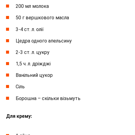
200 мл молока
50 г вершкового масла
3-4 ст. л. олії
Цедра одного апельсину
2-3 ст. л. цукру
1,5 ч. л. дріжджі
Ванільний цукор
Сіль
Борошна – скільки візьмуть
Для крему: