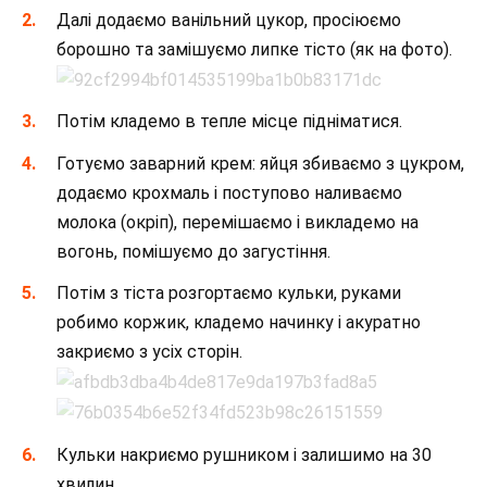
Далі додаємо ванільний цукор, просіюємо
борошно та замішуємо липке тісто (як на фото).
Потім кладемо в тепле місце підніматися.
Готуємо заварний крем: яйця збиваємо з цукром,
додаємо крохмаль і поступово наливаємо
молока (окріп), перемішаємо і викладемо на
вогонь, помішуємо до загустіння.
Потім з тіста розгортаємо кульки, руками
робимо коржик, кладемо начинку і акуратно
закриємо з усіх сторін.
Кульки накриємо рушником і залишимо на 30
хвилин.