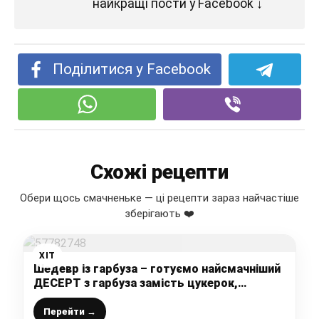
найкращі пости у Facebook ↓
Поділитися у Facebook
Схожі рецепти
Обери щось смачненьке — ці рецепти зараз найчастіше
зберігають ❤️
ХІТ
Шедевр із гарбуза – готуємо найсмачніший
ДЕСЕРТ з гарбуза замість цукерок,
буквально за хвилини, важко повірити, що
це простий гарбуз
Перейти →