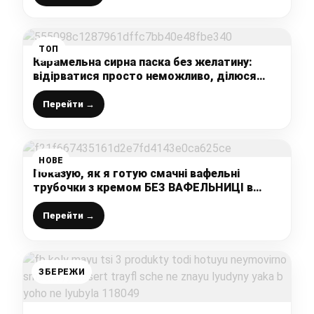
ТОП
Карамельна сирна паска без желатину:
відірватися просто неможливо, ділюся
рецептом
Перейти →
НОВЕ
Показую, як я готую смачні вафельні
трубочки з кремом БЕЗ ВАФЕЛЬНИЦІ в
домашніх умовах: покроковий рецепт
приготування
Перейти →
ЗБЕРЕЖИ