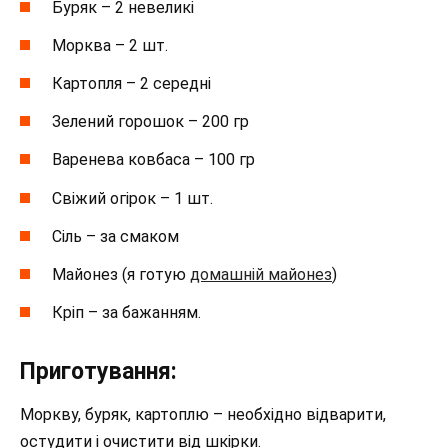
Буряк – 2 невеликі
Морква – 2 шт.
Картопля – 2 середні
Зелений горошок – 200 гр
Варенева ковбаса – 100 гр
Свіжий огірок – 1 шт.
Сіль – за смаком
Майонез (я готую
домашній майонез
)
Кріп – за бажанням.
Приготування:
Моркву, буряк, картоплю – необхідно відварити,
остудити і очистити від шкірки.