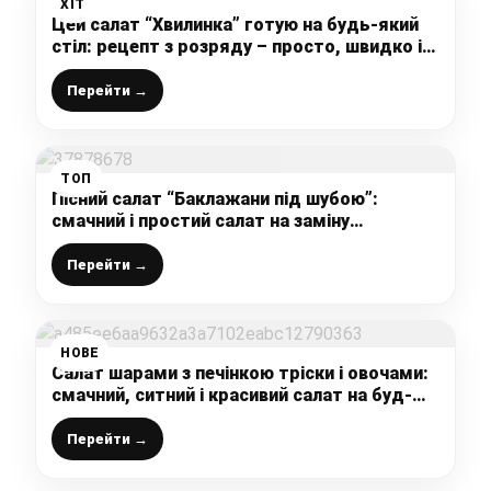
ХІТ
Цей салат “Хвилинка” готую на будь-який
стіл: рецепт з розряду – просто, швидко і
дуже смачно (без м’ясних продуктів)
Перейти →
ТОП
Пісний салат “Баклажани під шубою”:
смачний і простий салат на заміну
улюбленому “Оселедцю під шубою”
Перейти →
НОВЕ
Салат шарами з печінкою тріски і овочами:
смачний, ситний і красивий салат на буд-
який стіл
Перейти →