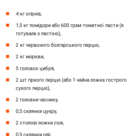
4 кг огірків,
1,5 кг помідори або 600 грам томатної пасти (я
готувала з пастою),
2 кг червоного болгарського перцю,
2 кг моркви,
5 головок цибулі,
2 шт гіркого перцю (або 1 чайна ложка гострого
сухого перцю),
2 головки часнику,
0,5 склянки цукру,
2 столові ложки солі,
0,5 склянки олії,