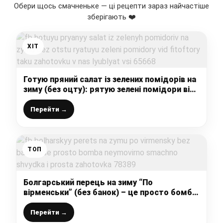
Обери щось смачненьке — ці рецепти зараз найчастіше
зберігають ❤️
ХІТ
Готую пряний салат із зелених помідорів на
зиму (без оцту): рятую зелені помідори від
фітофтори, таку заготовку в нас люблять
всі
Перейти →
ТОП
Болгарський перець на зиму “По
вірменськи” (без банок) – це просто бомба,
неймовірно смачно – швидка і проста
заготовка
Перейти →