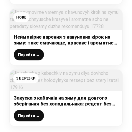
НОВЕ
Неймовірне варення з кавунових кірок на
зиму: таке смачнюще, красиве і ароматне,
що не передати словами, дуже
рекомендую
Перейти →
ЗБЕРЕЖИ
Закуска з кабачків на зиму для довгого
зберігання без холодильника: рецепт без
стерилізації
Перейти →