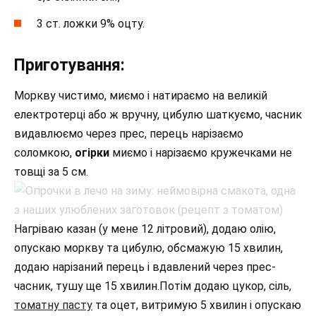
3 ст. ложки 9% оцту.
Приготування:
Моркву чистимо, миємо і натираємо на великій
електротерці або ж вручну, цибулю шаткуємо, часник
видавлюємо через прес, перець нарізаємо
соломкою,
огірки
миємо і нарізаємо кружечками не
товщі за 5 см.
Нагріваю казан (у мене 12 літровий), додаю олію,
опускаю моркву та цибулю, обсмажую 15 хвилин,
додаю нарізаний перець і вдавлений через прес-
часник, тушу ще 15 хвилин.Потім додаю цукор, сіль,
томатну пасту
та оцет, витримую 5 хвилин і опускаю